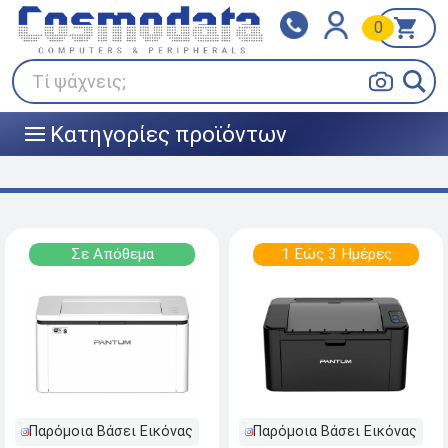
0
Klarna
BOX NOW
Πληρώστε σε 3
24/7 σε όλη την Ελλάδα!
άτοκες δόσεις
Τί ψάχνεις;
Κατηγορίες προϊόντων
|||
Σε Απόθεμα
1 Εώς 3 Ημέρες
Παρόμοια Βάσει Εικόνας
Παρόμοια Βάσει Εικόνας