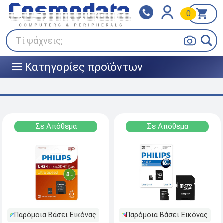
0
Klarna
BOX NOW
Πληρώστε σε 3
24/7 σε όλη την Ελλάδα!
άτοκες δόσεις
Τί ψάχνεις;
Κατηγορίες προϊόντων
|||
Σε Απόθεμα
Σε Απόθεμα
Παρόμοια Βάσει Εικόνας
Παρόμοια Βάσει Εικόνας