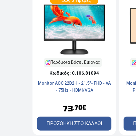
1 Εώς 3 Ημέρες
Παρόμοια Βάσει Εικόνας
Κωδικός: 0.106.81094
Moni
Monitor AOC 22B2H - 21.5"- FHD - VA
IP
- 75Hz - HDMI/VGA
73
.70€
Π
ΠΡΟΣΘΗΚΗ ΣΤΟ ΚΑΛΑΘΙ