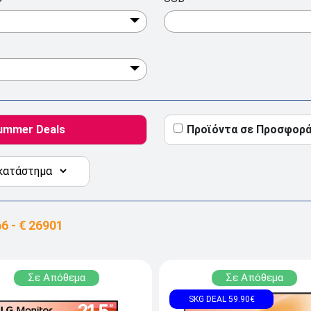
ummer Deals
Προϊόντα σε Προσφορ
Σε Απόθεμα
Σε Απόθεμα
SKG DEAL 59.90€