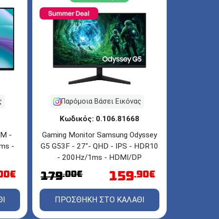
ς
Παρόμοια Βάσει Εικόνας
Κωδικός: 0.106.81668
SM -
Gaming Monitor Samsung Odyssey
ms -
G5 G53F - 27"- QHD - IPS - HDR10
- 200Hz/1ms - HDMI/DP
159
.00€
.00€
.90€
179
ΘΙ
ΠΡΟΣΘΗΚΗ ΣΤΟ ΚΑΛΑΘΙ