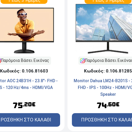
1 Εώς 3 Ημέρες
1 Εώς 3 Ημέρες
Παρόμοια Βάσει Εικόνας
Παρόμοια Βάσει Εικόνα
Κωδικός: 0.106.81603
Κωδικός: 0.106.81285
tor AOC 24B31H - 23.8"- FHD -
Monitor Dahua LM24-B201S - 
S - 120 Hz/4ms - HDMI/VGA
FHD - IPS - 100Hz - HDMI/V
Speaker
75
74
.20€
.60€
ΡΟΣΘΗΚΗ ΣΤΟ ΚΑΛΑΘΙ
ΠΡΟΣΘΗΚΗ ΣΤΟ ΚΑΛΑ