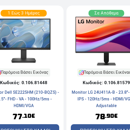
1 Εώς 3 Ημέρες
Σε Απόθεμα
Παρόμοια Βάσει Εικόνας
Παρόμοια Βάσει Εικόνα
Κωδικός: 0.106.81448
Κωδικός: 0.106.81579
or Dell SE2225HM (210-BQZS) -
Monitor LG 24U411A-B - 23.8"-
.5"- FHD - VA - 100Hz/5ms -
IPS - 120Hz/5ms - HDMI/VG
HDMI/VGA
Adjustable
77
78
.10€
.90€