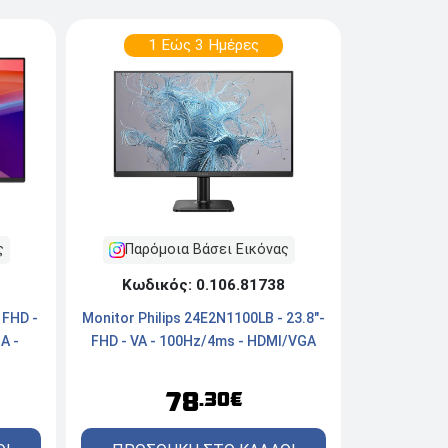
1 Εώς 3 Ημέρες
ς
Παρόμοια Βάσει Εικόνας
Κωδικός: 0.106.81738
 FHD -
Monitor Philips 24E2N1100LB - 23.8"-
A -
FHD - VA - 100Hz/4ms - HDMI/VGA
78
.30€