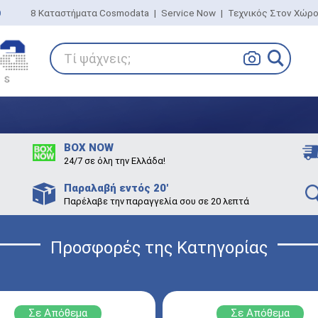
0
8 Καταστήματα Cosmodata
|
Service Now
|
Τεχνικός Στον Χώρ
Τί ψάχνεις;
BOX NOW
24/7 σε όλη την Ελλάδα!
Παραλαβή εντός 20'
Παρέλαβε την παραγγελία σου σε 20 λεπτά
Προσφορές της Κατηγορίας
Σε Απόθεμα
Σε Απόθεμα