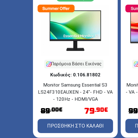
Παρόμοια Βάσει Εικόνας
Κωδικός: 0.106.81802
Monitor Samsung Essential S3
Moni
LS24F310EAUXEN - 24"- FHD - VA
- VA 
- 120Hz - ΗDMI/VGA
79
.00€
.90€
89
99
ΠΡΟΣΘΗΚΗ ΣΤΟ ΚΑΛΑΘΙ
Π