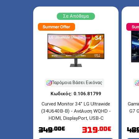
Σε Απόθεμα
Παρόμοια Βάσει Εικόνας
Κωδικός: 0.106.81799
Curved Monitor 34'' LG Ultrawide
Gami
(34U640B-B) - Ανάλυση WQHD -
G7 G
HDMI, DisplayPort, USB-C
319
.00€
.00€
349
48