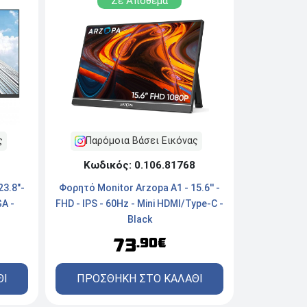
Σε Απόθεμα
Παρόμοια Βάσει Εικόνας
ς
Κωδικός: 0.106.81768
Φορητό Monitor Arzopa A1 - 15.6'' -
23.8"-
FHD - IPS - 60Hz - Mini HDMI/Type-C -
GA -
Black
73
.90€
ΠΡΟΣΘΗΚΗ ΣΤΟ ΚΑΛΑΘΙ
ΘΙ