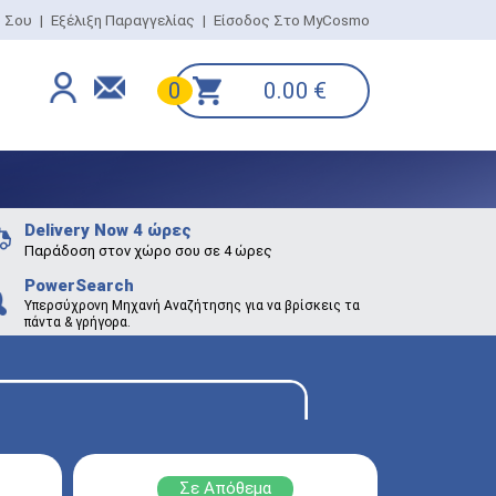
ο Σου
|
Εξέλιξη Παραγγελίας
|
Είσοδος Στο MyCosmo
0.00
€
0
Delivery Now 4 ώρες
Παράδοση στον χώρο σου σε 4 ώρες
PowerSearch
Υπερσύχρονη Μηχανή Αναζήτησης για να βρίσκεις τα
πάντα & γρήγορα.
Σε Απόθεμα