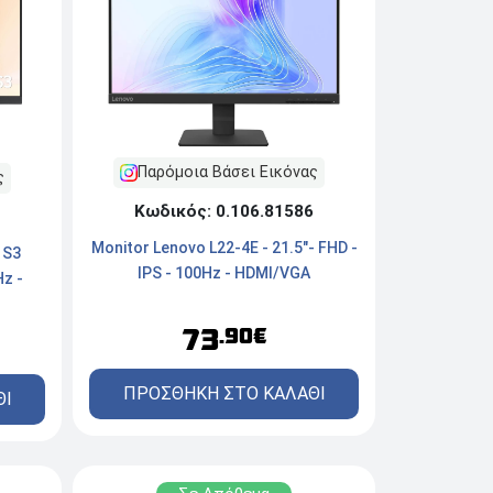
Παρόμοια Βάσει Εικόνας
ς
Κωδικός: 0.106.81586
Monitor Lenovo L22-4E - 21.5"- FHD -
 S3
IPS - 100Hz - HDMI/VGA
Hz -
73
.90€
ΠΡΟΣΘΗΚΗ ΣΤΟ ΚΑΛΑΘΙ
ΘΙ