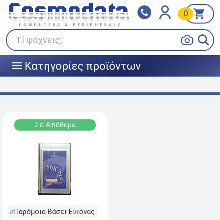
0
Klarna
BOX NOW
Πληρώστε σε 3
24/7 σε όλη την Ελλάδα!
άτοκες δόσεις
Τί ψάχνεις;
Κατηγορίες προϊόντων
|||
Σε Απόθεμα
Παρόμοια Βάσει Εικόνας