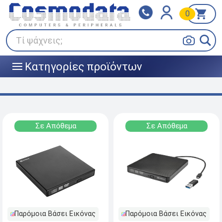
0
Klarna
BOX NOW
Πληρώστε σε 3
24/7 σε όλη την Ελλάδα!
άτοκες δόσεις
Τί ψάχνεις;
Κατηγορίες προϊόντων
|||
Σε Απόθεμα
Σε Απόθεμα
Παρόμοια Βάσει Εικόνας
Παρόμοια Βάσει Εικόνας