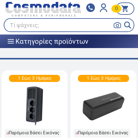
0
Klarna
BOX NOW
Πληρώστε σε 3
24/7 σε όλη την Ελλάδα!
άτοκες δόσεις
Τί ψάχνεις;
Κατηγορίες προϊόντων
|||
1 Εώς 3 Ημέρες
1 Εώς 3 Ημέρες
Παρόμοια Βάσει Εικόνας
Παρόμοια Βάσει Εικόνας