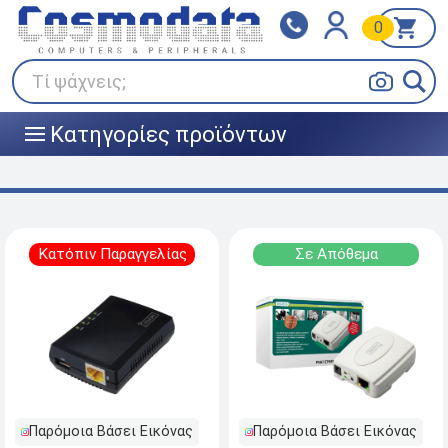
0
Klarna
BOX NOW
Πληρώστε σε 3
24/7 σε όλη την Ελλάδα!
άτοκες δόσεις
Τί ψάχνεις;
Κατηγορίες προϊόντων
|||
Κατόπιν Παραγγελίας
Σε Απόθεμα
Παρόμοια Βάσει Εικόνας
Παρόμοια Βάσει Εικόνας