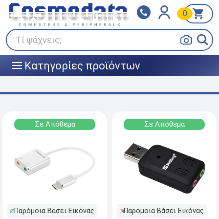
0
Klarna
BOX NOW
Πληρώστε σε 3
24/7 σε όλη την Ελλάδα!
άτοκες δόσεις
Τί ψάχνεις;
Κατηγορίες προϊόντων
|||
Σε Απόθεμα
Σε Απόθεμα
Παρόμοια Βάσει Εικόνας
Παρόμοια Βάσει Εικόνας