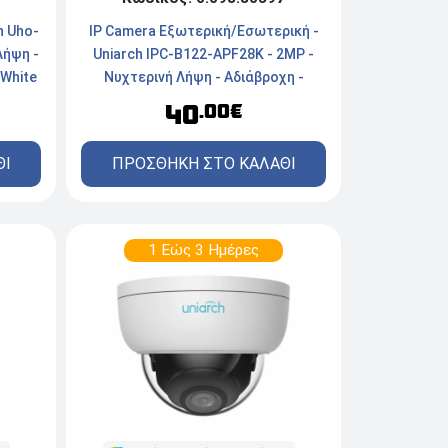
IP Camera Εξωτερική/Εσωτερική -
h Uho-
Uniarch IPC-B122-APF28K - 2MP -
Λήψη -
Νυχτερινή Λήψη - Αδιάβροχη -
White
Ενσύρματη - White
40
.00€
ΠΡΟΣΘΗΚΗ ΣΤΟ ΚΑΛΑΘΙ
ΘΙ
1 Εώς 3 Ημέρες