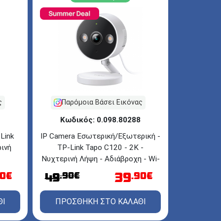
Παρόμοια Βάσει Εικόνας
ς
Κωδικός: 0.098.80288
IP Camera Εσωτερική/Εξωτερική -
Link
TP-Link Tapo C120 - 2Κ -
ινή
Νυχτερινή Λήψη - Αδιάβροχη - Wi-
Fi - White
39
.90€
.90€
90€
49
ΠΡΟΣΘΗΚΗ ΣΤΟ ΚΑΛΑΘΙ
ΘΙ