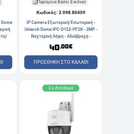
ς
Παρόμοια Βάσει Εικόνας
Κωδικός: 2.098.80409
h Dome
IP Camera Εξωτερική/Εσωτερική -
ερινή
Uniarch Dome IPC-D122-PF28 - 2MP -
ατη/
Νυχτερινή Λήψη - Αδιάβροχη -
Ενσύρματη - White
40
.00€
ΘΙ
ΠΡΟΣΘΗΚΗ ΣΤΟ ΚΑΛΑΘΙ
Σε Απόθεμα