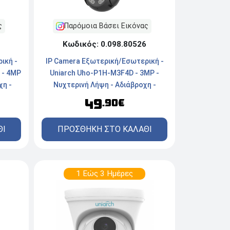
ς
Παρόμοια Βάσει Εικόνας
Κωδικός: 0.098.80526
ική -
IP Camera Εξωτερική/Εσωτερική -
 - 4MP
Uniarch Uho-P1H-M3F4D - 3MP -
χη -
Νυχτερινή Λήψη - Αδιάβροχη -
Ασύρματη/Ενσύρματη - White
49
.90€
ΘΙ
ΠΡΟΣΘΗΚΗ ΣΤΟ ΚΑΛΑΘΙ
1 Εώς 3 Ημέρες