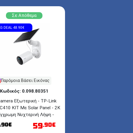
Σε Απόθεμα
G DEAL 48.90€
Παρόμοια Βάσει Εικόνας
Κωδικός: 0.098.80351
Camera Εξωτερική - TP-Link
C410 KIT Με Solar Panel - 2Κ
Έγχρωμη Νυχτερινή Λήψη -
Αδιάβροχη - Wi-Fi - White
59
.90€
.90€