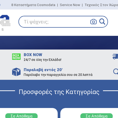
0
8 Καταστήματα Cosmodata
|
Service Now
|
Τεχνικός Στον Χώρ
Τί ψάχνεις;
BOX NOW
24/7 σε όλη την Ελλάδα!
Παραλαβή εντός 20'
Παρέλαβε την παραγγελία σου σε 20 λεπτά
Προσφορές της Κατηγορίας
Σε Απόθεμα
Σε Απόθεμα