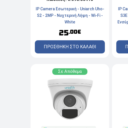
IP Camera Εσωτερική - Uniarch Uho-
IP Ca
S2 - 2MP - Νυχτερινή Λήψη - Wi-Fi -
S3E
White
Ενσύ
25
.00€
ΠΡΟΣΘΗΚΗ ΣΤΟ ΚΑΛΑΘΙ
Π
Σε Απόθεμα