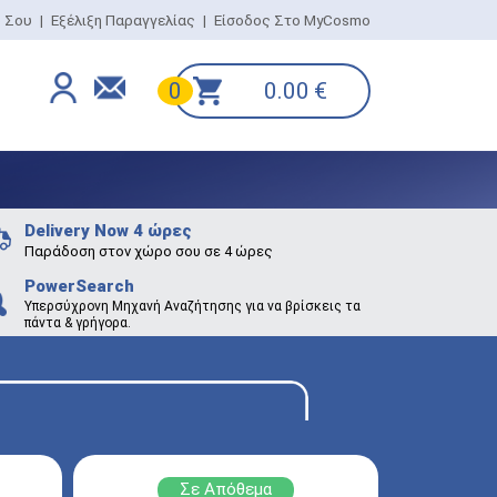
ο Σου
|
Εξέλιξη Παραγγελίας
|
Είσοδος Στο MyCosmo
0.00
€
0
Delivery Now 4 ώρες
Παράδοση στον χώρο σου σε 4 ώρες
PowerSearch
Υπερσύχρονη Μηχανή Αναζήτησης για να βρίσκεις τα
πάντα & γρήγορα.
Σε Απόθεμα