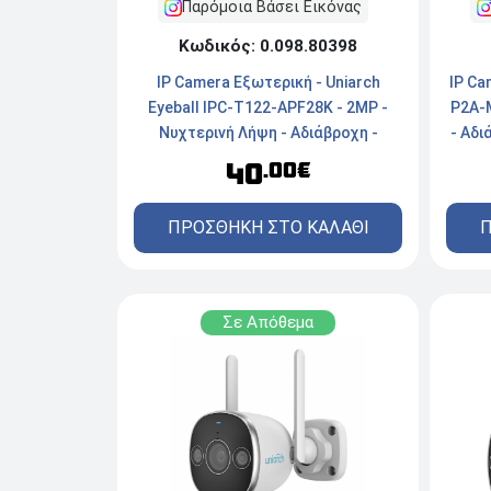
Παρόμοια Βάσει Εικόνας
Κωδικός: 0.098.80398
IP Camera Εξωτερική - Uniarch
IP Ca
Eyeball IPC-T122-APF28K - 2MP -
P2A-M
Νυχτερινή Λήψη - Αδιάβροχη -
- Αδι
Ενσύρματη - White
40
.00€
ΠΡΟΣΘΗΚΗ ΣΤΟ ΚΑΛΑΘΙ
Π
Σε Απόθεμα