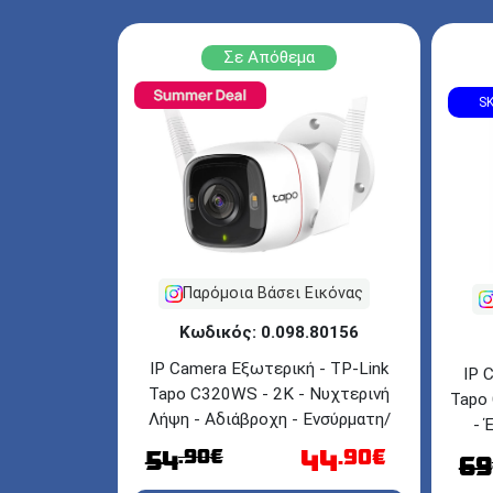
Σε Απόθεμα
SK
Παρόμοια Βάσει Εικόνας
Κωδικός: 0.098.80156
IP Camera Εξωτερική - TP-Link
IP 
Tapo C320WS - 2K - Νυχτερινή
Tapo 
Λήψη - Αδιάβροχη - Ενσύρματη/
- 
Ασύρματη - White
44
.90€
.90€
54
69