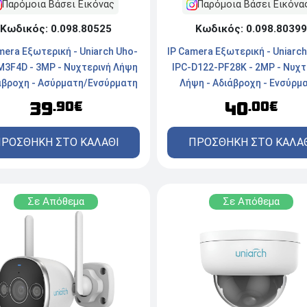
Παρόμοια Βάσει Εικόνας
Παρόμοια Βάσει Εικόνα
Κωδικός: 0.098.80525
Κωδικός: 0.098.80399
mera Εξωτερική - Uniarch Uho-
IP Camera Εξωτερική - Uniarc
3F4D - 3MP - Νυχτερινή Λήψη
IPC-D122-PF28K - 2MP - Νυχτ
άβροχη - Ασύρματη/Ενσύρματη
Λήψη - Αδιάβροχη - Ενσύρμ
- White
Ασύρματη - White
39
40
.90€
.00€
ΡΟΣΘΗΚΗ ΣΤΟ ΚΑΛΑΘΙ
ΠΡΟΣΘΗΚΗ ΣΤΟ ΚΑΛΑ
Σε Απόθεμα
Σε Απόθεμα