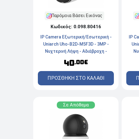
Παρόμοια Βάσει Εικόνας
Κωδικός: 0.098.80416
IP C
IP Camera Εξωτερική/Εσωτερική -
Uni
Uniarch Uho-B2D-M5F3D - 3MP -
Νυ
Νυχτερινή Λήψη - Αδιάβροχη -
Εν
Ενσύρματη/Ασύρματη - White
40
.00€
Π
ΠΡΟΣΘΗΚΗ ΣΤΟ ΚΑΛΑΘΙ
Σε Απόθεμα