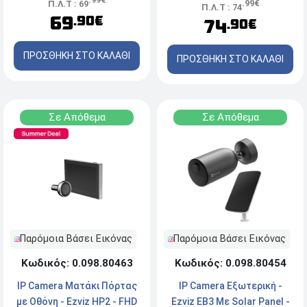
.99€
Π.Λ.Τ : 69
Ενσύρματη - White
Π.Λ.Τ : 74
Ασύρματη - White
69
.90€
74
.90€
ΠΡΟΣΘΗΚΗ ΣΤΟ ΚΑΛΑΘΙ
ΠΡΟΣΘΗΚΗ ΣΤΟ ΚΑΛΑΘΙ
Σε Απόθεμα
Σε Απόθεμα
Παρόμοια Βάσει Εικόνας
Παρόμοια Βάσει Εικόνας
Κωδικός: 0.098.80454
Κωδικός: 0.098.80463
IP Camera Εξωτερική -
IP Camera Ματάκι Πόρτας
Ezviz EB3 Με Solar Panel -
με Οθόνη - Ezviz HP2 - FHD