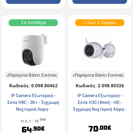
Σε Απόθεμα
1 Εώς 3 Ημέρες
Παρόμοια Βάσει Εικόνας
Παρόμοια Βάσει Εικόνας
Κωδικός: 0.098.80462
Κωδικός: 2.098.80326
IP Camera Εξωτερική -
IP Camera Εξωτερική -
Ezviz H8C - 2K+ - Έγχρωμη
Ezviz H3C (4mm) - HD -
Νυχτερινή Λήψη -
Έγχρωμη Νυχτερινή Λήψη -
Αδιάβροχη - Ασύρματη/
Αδιάβροχη - Ενσύρματη/
.99€
Π.Λ.Τ : 79
Ενσύρματη - White
Ασύρματη - White
70
.00€
64
.90€