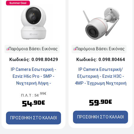
Παρόμοια Βάσει Εικόνας
Παρόμοια Βάσει Εικόνας
Κωδικός: 0.098.80429
Κωδικός: 0.098.80464
IP Camera Εσωτερική -
IP Camera Εσωτερική/
Ezviz H6c Pro - 5MP -
Εξωτερική - Ezviz H3C -
Νυχτερινή Λήψη -
4MP - Έγχρωμη Νυχτερινή
Ενσύρματη/Ασύρματη -
Λήψη - Αδιάβροχη -
.99€
Π.Λ.Τ : 54
White
Ενσύρματη/Ασύρματη -
59
.90€
54
.90€
White
ΠΡΟΣΘΗΚΗ ΣΤΟ ΚΑΛΑΘΙ
ΠΡΟΣΘΗΚΗ ΣΤΟ ΚΑΛΑΘΙ