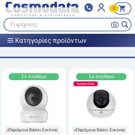
0
Klarna
BOX NOW
Πληρώστε σε 3
24/7 σε όλη την Ελλάδα!
άτοκες δόσεις
Τί ψάχνεις;
Κατηγορίες προϊόντων
|||
Σε Απόθεμα
Σε Απόθεμα
Παρόμοια Βάσει Εικόνας
Παρόμοια Βάσει Εικόνας