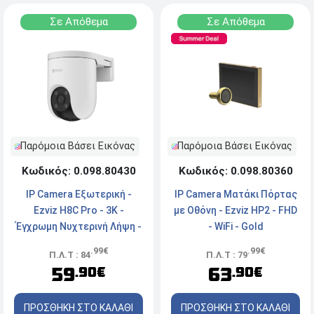
Σε Απόθεμα
Σε Απόθεμα
Παρόμοια Βάσει Εικόνας
Παρόμοια Βάσει Εικόνας
Κωδικός: 0.098.80430
Κωδικός: 0.098.80360
IP Camera Εξωτερική -
IP Camera Ματάκι Πόρτας
Ezviz H8C Pro - 3K -
με Οθόνη - Ezviz HP2 - FHD
Έγχρωμη Νυχτερινή Λήψη -
- WiFi - Gold
Αδιάβροχη - Ασύρματη/
.99€
.99€
Π.Λ.Τ : 84
Π.Λ.Τ : 79
Ενσύρματη - White
59
63
.90€
.90€
ΠΡΟΣΘΗΚΗ ΣΤΟ ΚΑΛΑΘΙ
ΠΡΟΣΘΗΚΗ ΣΤΟ ΚΑΛΑΘΙ