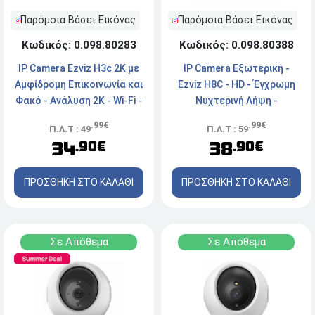
Παρόμοια Βάσει Εικόνας
Παρόμοια Βάσει Εικόνας
Κωδικός: 0.098.80388
Κωδικός: 0.098.80283
IP Camera Εξωτερική -
IP Camera Ezviz H3c 2K με
Ezviz H8C - HD - Έγχρωμη
Αμφίδρομη Επικοινωνία και
Νυχτερινή Λήψη -
Φακό - Aνάλυση 2Κ - Wi-Fi -
Αδιάβροχη - Ασύρματη/
White
.99€
.99€
Π.Λ.Τ : 59
Π.Λ.Τ : 49
Ενσύρματη - White
38
34
.90€
.90€
ΠΡΟΣΘΗΚΗ ΣΤΟ ΚΑΛΑΘΙ
ΠΡΟΣΘΗΚΗ ΣΤΟ ΚΑΛΑΘΙ
Σε Απόθεμα
Σε Απόθεμα