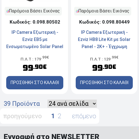
Παρόμοια Βάσει Εικόνας
Παρόμοια Βάσει Εικόνας
Κωδικός: 0.098.80449
Κωδικός: 0.098.80502
IP Camera Εξωτερική -
IP Camera Εξωτερική -
Ezviz HB8 Lite Kit με Solar
Ezviz EB5 με
Panel - 2K+ - Έγχρωμη
Ενσωματωμένο Solar Panel
Νυχτερινή Λήψη - WiFi -
- 4K - Έγχρωμη Νυχτερινή
.99€
.99€
Π.Λ.Τ : 129
Π.Λ.Τ : 179
Black
Λήψη - Αδιάβροχη - WiFi -
99
99
.90€
.90€
Black
ΠΡΟΣΘΗΚΗ ΣΤΟ ΚΑΛΑΘΙ
ΠΡΟΣΘΗΚΗ ΣΤΟ ΚΑΛΑΘΙ
39 Προϊόντα
προηγούμενο
1
2
επόμενο
Εγγραφή στο NEWSLETTER