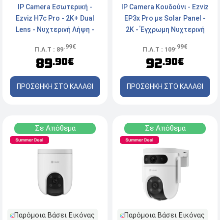
IP Camera Κουδούνι - Ezviz
IP Camera Εσωτερική -
EP3x Pro με Solar Panel -
Ezviz H7c Pro - 2K+ Dual
2K - Έγχρωμη Νυχτερινή
Lens - Νυχτερινή Λήψη -
Λήψη - Ασύρματη - White
Ενσύρματη/Ασύρματη -
.99€
.99€
Π.Λ.Τ : 109
Π.Λ.Τ : 89
White
92
89
.90€
.90€
ΠΡΟΣΘΗΚΗ ΣΤΟ ΚΑΛΑΘΙ
ΠΡΟΣΘΗΚΗ ΣΤΟ ΚΑΛΑΘΙ
Σε Απόθεμα
Σε Απόθεμα
Παρόμοια Βάσει Εικόνας
Παρόμοια Βάσει Εικόνας