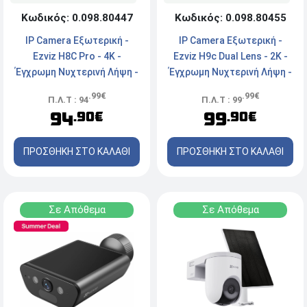
Κωδικός: 0.098.80447
Κωδικός: 0.098.80455
IP Camera Εξωτερική -
IP Camera Εξωτερική -
Ezviz H8C Pro - 4K -
Ezviz H9c Dual Lens - 2K -
Έγχρωμη Νυχτερινή Λήψη -
Έγχρωμη Νυχτερινή Λήψη -
Αδιάβροχη - Ασύρματη/
Αδιάβροχη - Ενσύρματη/
.99€
.99€
Π.Λ.Τ : 94
Π.Λ.Τ : 99
Ενσύρματη - White
Ασύρματη - White
94
99
.90€
.90€
ΠΡΟΣΘΗΚΗ ΣΤΟ ΚΑΛΑΘΙ
ΠΡΟΣΘΗΚΗ ΣΤΟ ΚΑΛΑΘΙ
Σε Απόθεμα
Σε Απόθεμα