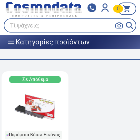
0
Klarna
BOX NOW
Πληρώστε σε 3
24/7 σε όλη την Ελλάδα!
άτοκες δόσεις
Τί ψάχνεις;
Κατηγορίες προϊόντων
|||
Σε Απόθεμα
Παρόμοια Βάσει Εικόνας