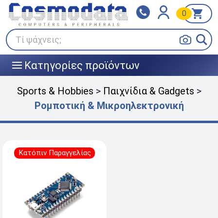
0
Klarna
BOX NOW
Πληρώστε σε 3
24/7 σε όλη την Ελλάδα!
άτοκες δόσεις
Τί ψάχνεις;
Κατηγορίες προϊόντων
|||
Sports & Hobbies
>
Παιχνίδια & Gadgets
>
Ρομποτική & Μικροηλεκτρονική
Κατόπιν Παραγγελίας