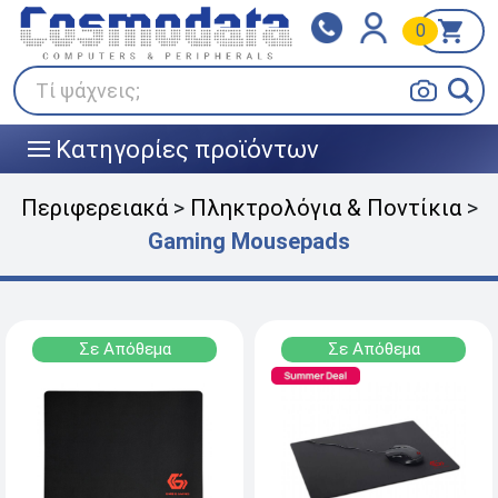
0
Klarna
BOX NOW
Πληρώστε σε 3
24/7 σε όλη την Ελλάδα!
άτοκες δόσεις
Τί ψάχνεις;
Κατηγορίες προϊόντων
|||
Περιφερειακά
>
Πληκτρολόγια & Ποντίκια
>
Gaming Μousepads
Σε Απόθεμα
Σε Απόθεμα