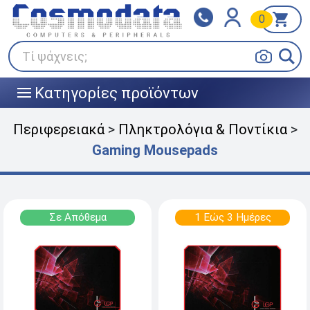
0
Klarna
BOX NOW
Πληρώστε σε 3
24/7 σε όλη την Ελλάδα!
άτοκες δόσεις
Τί ψάχνεις;
Κατηγορίες προϊόντων
|||
Περιφερειακά
>
Πληκτρολόγια & Ποντίκια
>
Gaming Μousepads
Σε Απόθεμα
1 Εώς 3 Ημέρες