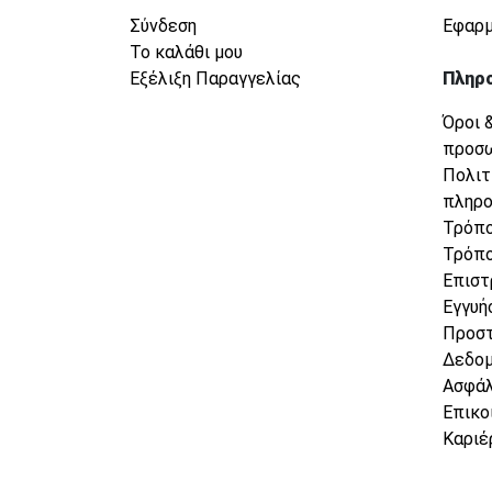
Σύνδεση
Εφαρμ
Το καλάθι μου
Εξέλιξη Παραγγελίας
Πληρ
Όροι 
προσ
Πολιτ
πληρ
Τρόπο
Τρόπο
Επιστ
Εγγυή
Προσ
Δεδο
Ασφάλ
Επικο
Καριέ