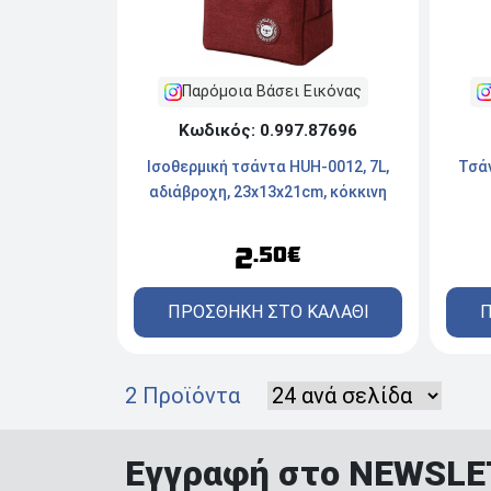
Παρόμοια Βάσει Εικόνας
Κωδικός: 0.997.87696
Τσάν
Ισοθερμική τσάντα HUH-0012, 7L,
αδιάβροχη, 23x13x21cm, κόκκινη
2
.50€
Π
ΠΡΟΣΘΗΚΗ ΣΤΟ ΚΑΛΑΘΙ
2 Προϊόντα
Εγγραφή στο NEWSL