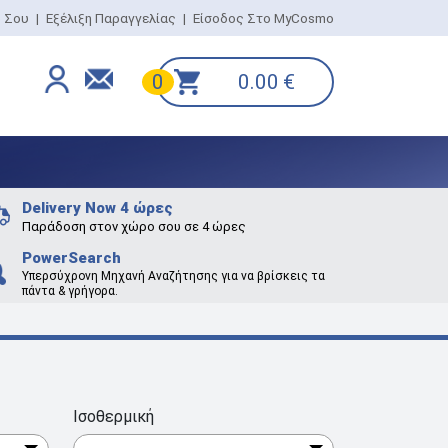
ο Σου
|
Εξέλιξη Παραγγελίας
|
Είσοδος Στο MyCosmo
0.00
€
0
Delivery Now 4 ώρες
Παράδοση στον χώρο σου σε 4 ώρες
PowerSearch
Υπερσύχρονη Μηχανή Αναζήτησης για να βρίσκεις τα
πάντα & γρήγορα.
Ισοθερμική