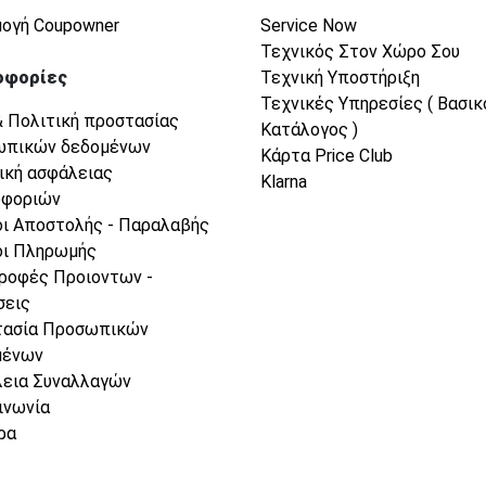
ογή Coupowner
Service Now
Τεχνικός Στον Χώρο Σου
οφορίες
Τεχνική Υποστήριξη
Τεχνικές Υπηρεσίες ( Βασικ
& Πολιτική προστασίας
Κατάλογος )
ωπικών δεδομένων
Κάρτα Price Club
ική ασφάλειας
Klarna
οφοριών
ι Αποστολής - Παραλαβής
ι Πληρωμής
ροφές Προιοντων -
σεις
τασία Προσωπικών
μένων
εια Συναλλαγών
ινωνία
ρα