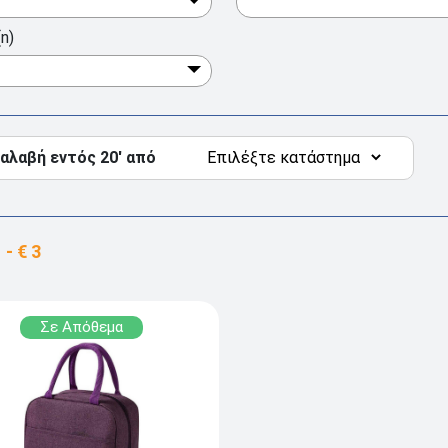
n)
αλαβή εντός 20' από
Σε Απόθεμα