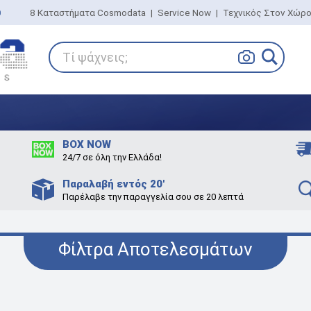
0
8 Καταστήματα Cosmodata
|
Service Now
|
Τεχνικός Στον Χώρ
Τί ψάχνεις;
BOX NOW
24/7 σε όλη την Ελλάδα!
Παραλαβή εντός 20'
Παρέλαβε την παραγγελία σου σε 20 λεπτά
Φίλτρα Αποτελεσμάτων