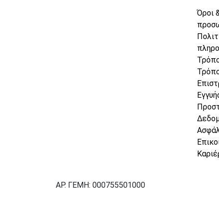
Όροι 
προσ
Πολιτ
πληρ
Τρόπο
Τρόπο
Επιστ
Εγγυή
Προσ
Δεδο
Ασφάλ
Επικο
Καριέ
ΑΡ. ΓΕΜΗ: 000755501000