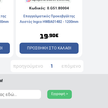
3
Κωδικός: 0.G51.80004
λτης
Επαγγελματικός Προκοβγάλτης
900mm
Λοστός Ingco HWBA01482 - 1200mm
19
.90€
ΘΙ
ΠΡΟΣΘΗΚΗ ΣΤΟ ΚΑΛΑΘΙ
προηγούμενο
1
επόμενο
α!
Εγγραφή >