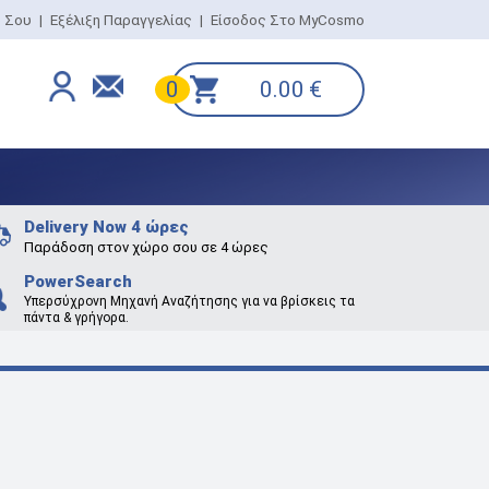
ο Σου
|
Εξέλιξη Παραγγελίας
|
Είσοδος Στο MyCosmo
0.00
€
0
Delivery Now 4 ώρες
Παράδοση στον χώρο σου σε 4 ώρες
PowerSearch
Υπερσύχρονη Μηχανή Αναζήτησης για να βρίσκεις τα
πάντα & γρήγορα.