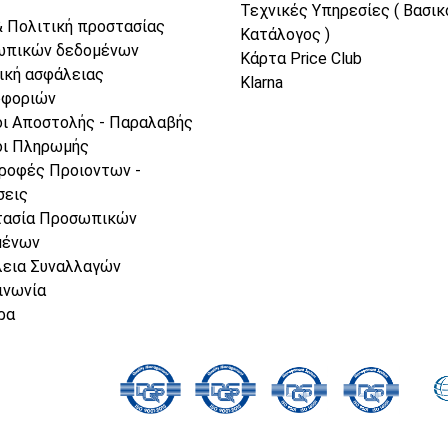
Τεχνικές Υπηρεσίες ( Βασικ
& Πολιτική προστασίας
Κατάλογος )
ωπικών δεδομένων
Κάρτα Price Club
ική ασφάλειας
Klarna
οφοριών
ι Αποστολής - Παραλαβής
ι Πληρωμής
ροφές Προιοντων -
σεις
τασία Προσωπικών
μένων
εια Συναλλαγών
ινωνία
ρα