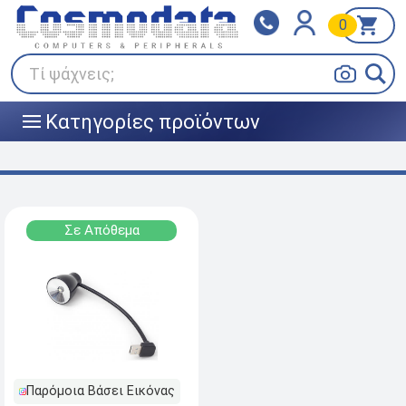
0
Klarna
BOX NOW
Πληρώστε σε 3
24/7 σε όλη την Ελλάδα!
άτοκες δόσεις
Τί ψάχνεις;
Κατηγορίες προϊόντων
|||
Σε Απόθεμα
Παρόμοια Βάσει Εικόνας