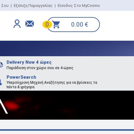
ο Σου
|
Εξέλιξη Παραγγελίας
|
Είσοδος Στο MyCosmo
0.00
€
0
Delivery Now 4 ώρες
Παράδοση στον χώρο σου σε 4 ώρες
PowerSearch
Υπερσύχρονη Μηχανή Αναζήτησης για να βρίσκεις τα
πάντα & γρήγορα.