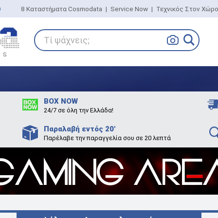
0
8 Καταστήματα Cosmodata
|
Service Now
|
Τεχνικός Στον Χώρ
Τί ψάχνεις;
BOX NOW
24/7 σε όλη την Ελλάδα!
Παραλαβή εντός 20'
Παρέλαβε την παραγγελία σου σε 20 λεπτά