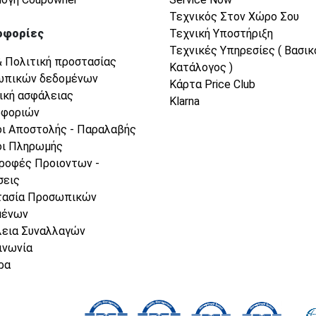
Τεχνικός Στον Χώρο Σου
οφορίες
Τεχνική Υποστήριξη
Τεχνικές Υπηρεσίες ( Βασικ
& Πολιτική προστασίας
Κατάλογος )
ωπικών δεδομένων
Κάρτα Price Club
ική ασφάλειας
Klarna
οφοριών
ι Αποστολής - Παραλαβής
ι Πληρωμής
ροφές Προιοντων -
σεις
τασία Προσωπικών
μένων
εια Συναλλαγών
ινωνία
ρα