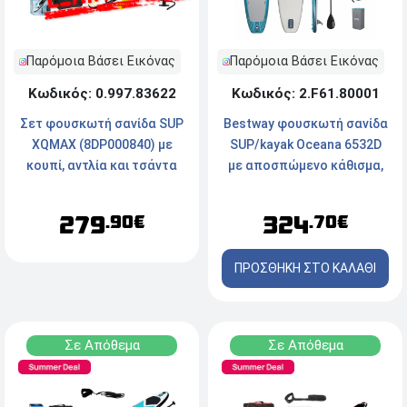
Παρόμοια Βάσει Εικόνας
Παρόμοια Βάσει Εικόνας
Κωδικός: 2.F61.80001
Κωδικός: 0.997.83622
Bestway φουσκωτή σανίδα
Σετ φουσκωτή σανίδα SUP
SUP/kayak Oceana 6532D
XQMAX (8DP000840) με
με αποσπώμενο κάθισμα,
κουπί, αντλία και τσάντα
335x91.5x15cm, μπλε
μεταφοράς, 305x71x10cm
324
279
.70€
.90€
ΠΡΟΣΘΗΚΗ ΣΤΟ ΚΑΛΑΘΙ
Σε Απόθεμα
Σε Απόθεμα