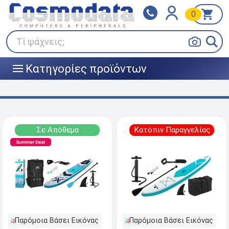
0
Klarna
BOX NOW
Πληρώστε σε 3
24/7 σε όλη την Ελλάδα!
άτοκες δόσεις
Τί ψάχνεις;
Κατηγορίες προϊόντων
|||
Σε Απόθεμα
Κατόπιν Παραγγελίας
Παρόμοια Βάσει Εικόνας
Παρόμοια Βάσει Εικόνας