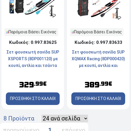
Παρόμοια Βάσει Εικόνας
Παρόμοια Βάσει Εικόνας
Κωδικός: 0.997.83625
Κωδικός: 0.997.83633
Σετ φουσκωτή σανίδα SUP
Σετ φουσκωτή σανίδα SUP
XSPORTS (8DP001120) με
XQMAX Racing (8DP000420)
κουπί, αντλία και τσάντα
με κουπί, αντλία και
μεταφοράς, 320x76x15cm
τσάντα μεταφοράς,
381x66x15cm
329
389
.99€
.99€
ΠΡΟΣΘΗΚΗ ΣΤΟ ΚΑΛΑΘΙ
ΠΡΟΣΘΗΚΗ ΣΤΟ ΚΑΛΑΘΙ
8 Προϊόντα
προηγούμενο
1
επόμενο