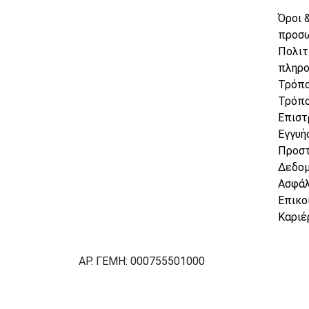
Όροι 
προσ
Πολιτ
πληρ
Τρόπο
Τρόπο
Επιστ
Εγγυή
Προσ
Δεδο
Ασφάλ
Επικο
Καριέ
ΑΡ. ΓΕΜΗ: 000755501000