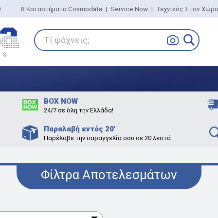
0
8 Καταστήματα Cosmodata
|
Service Now
|
Τεχνικός Στον Χώρ
Τί ψάχνεις;
BOX NOW
24/7 σε όλη την Ελλάδα!
Παραλαβή εντός 20'
Παρέλαβε την παραγγελία σου σε 20 λεπτά
Φίλτρα Αποτελεσμάτων