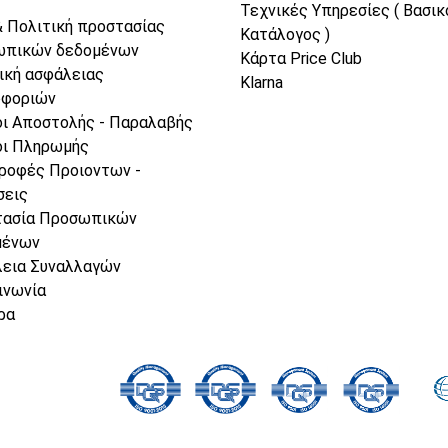
Τεχνικές Υπηρεσίες ( Βασικ
& Πολιτική προστασίας
Κατάλογος )
ωπικών δεδομένων
Κάρτα Price Club
ική ασφάλειας
Klarna
οφοριών
ι Αποστολής - Παραλαβής
ι Πληρωμής
ροφές Προιοντων -
σεις
τασία Προσωπικών
μένων
εια Συναλλαγών
ινωνία
ρα