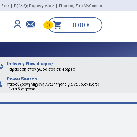
ο Σου
|
Εξέλιξη Παραγγελίας
|
Είσοδος Στο MyCosmo
0.00
€
0
Delivery Now 4 ώρες
Παράδοση στον χώρο σου σε 4 ώρες
PowerSearch
Υπερσύχρονη Μηχανή Αναζήτησης για να βρίσκεις τα
πάντα & γρήγορα.