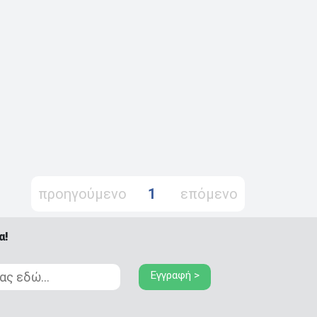
προηγούμενο
1
επόμενο
α!
Εγγραφή >