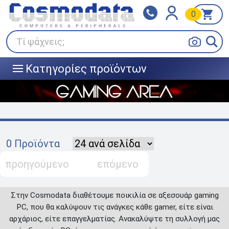
0
Klarna
BOX NOW
Πληρώστε σε 3
24/7 σε όλη την Ελλάδα!
άτοκες δόσεις
Τί ψάχνεις;
Κατηγορίες προϊόντων
|||
0 Προϊόντα
προηγούμενο
επόμενο
Στην Cosmodata διαθέτουμε ποικιλία σε αξεσουάρ gaming
PC, που θα καλύψουν τις ανάγκες κάθε gamer, είτε είναι
αρχάριος, είτε επαγγελματίας. Ανακαλύψτε τη συλλογή μας