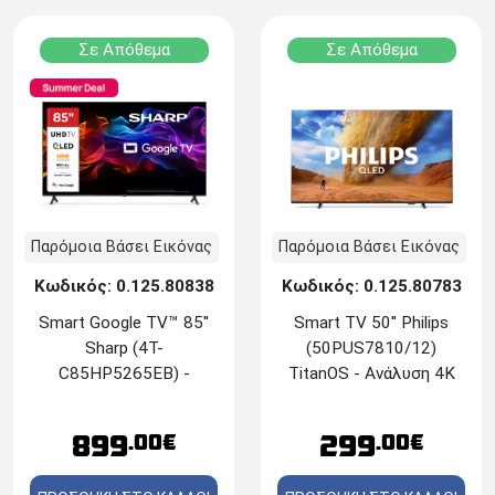
Σε Απόθεμα
Σε Απόθεμα
Παρόμοια Βάσει Εικόνας
Παρόμοια Βάσει Εικόνας
Κωδικός: 0.125.80838
Κωδικός: 0.125.80783
Smart Google TV™ 85''
Smart ΤV 50'' Philips
Sharp (4T-
(50PUS7810/12)
C85HP5265EB) -
TitanOS - Ανάλυση 4K
Ανάλυση 4K UHD QLED
UHD QLED - Δέκτες
HDR - Δέκτες DVB-
DVB-T/T2/T2-
899
299
.00€
.00€
T/T2/C/S/S2 - HDMI,
HD/C/S/S2 - HDMI,
Εthernet, Wi-Fi,
USB, Wi-Fi, Με ήχο