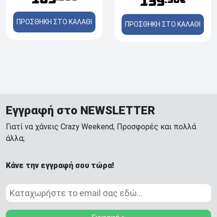
139
.90€
S - Hotel TV Mode -
T2/T/C/S2/S, HDMI,
HDMI, USB, Ethernet,
USB, Ethernet
ΠΡΟΣΘΗΚΗ ΣΤΟ ΚΑΛΑΘΙ
Wifi, Bluetooth
ΠΡΟΣΘΗΚΗ ΣΤΟ ΚΑΛΑΘΙ
Εγγραφή στο NEWSLETTER
Γιατί να χάνεις Crazy Weekend, Προσφορές και πολλά
άλλα;
Κάνε την εγγραφή σου τώρα!