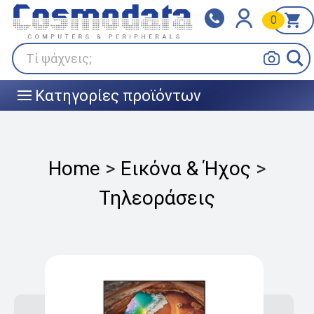
0
Klarna
BOX NOW
Πληρώστε σε 3
24/7 σε όλη την Ελλάδα!
άτοκες δόσεις
Τί ψάχνεις;
Κατηγορίες προϊόντων
|||
Home
>
Εικόνα & Ήχος
>
Τηλεοράσεις