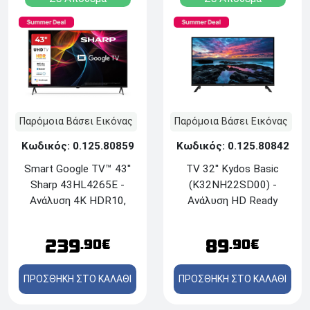
Παρόμοια Βάσει Εικόνας
Παρόμοια Βάσει Εικόνας
Κωδικός: 0.125.80859
Κωδικός: 0.125.80842
Smart Google TV™ 43''
TV 32'' Kydos Basic
Sharp 43HL4265E -
(K32NH22SD00) -
Ανάλυση 4K HDR10,
Ανάλυση HD Ready
HLG, Dolby Vision™ -
(1366 x 768) - Δέκτες
Δέκτες DVB-
DVB-T/T2/C/S/S2 - 2x
239
89
.90€
.90€
T/T2/C/S/S2 - HDMI,
HDMI, USB, Με Hotel
USB, Ethernet, Wi-Fi,
TV Mode (Basic passive)
ΠΡΟΣΘΗΚΗ ΣΤΟ ΚΑΛΑΘΙ
ΠΡΟΣΘΗΚΗ ΣΤΟ ΚΑΛΑΘΙ
Bluetooth, Google Cast,
Dolby Atmos®