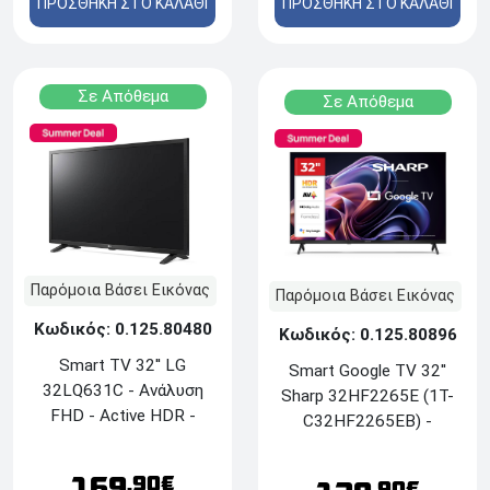
ΠΡΟΣΘΗΚΗ ΣΤΟ ΚΑΛΑΘΙ
ΠΡΟΣΘΗΚΗ ΣΤΟ ΚΑΛΑΘΙ
Bluetooth - Harman-
Dolby Atmos και DTS:X
Kardon, Dolby Atmos®
Σε Απόθεμα
Σε Απόθεμα
Παρόμοια Βάσει Εικόνας
Παρόμοια Βάσει Εικόνας
Κωδικός: 0.125.80480
Κωδικός: 0.125.80896
Smart TV 32'' LG
Smart Google TV 32''
32LQ631C - Aνάλυση
Sharp 32HF2265E (1T-
FHD - Active HDR -
C32HF2265EB) -
Δέκτες DVB-T2/DVB-
Ανάλυση HD Ready HDR
T/DVB-C/DVB-S2/DVB-
- Δέκτες DVB-
169
.90€