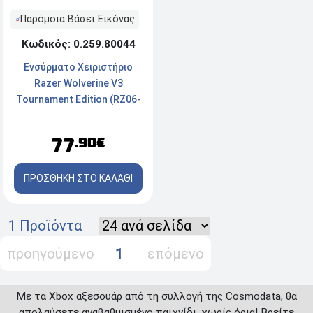
Παρόμοια Βάσει Εικόνας
Κωδικός: 0.259.80044
Ενσύρματο Χειριστήριο
Razer Wolverine V3
Tournament Edition (RZ06-
05210100-R3M1), Για XBOX
X/S/PC - Μαύρο
77
.90€
ΠΡΟΣΘΗΚΗ ΣΤΟ ΚΑΛΑΘΙ
1 Προϊόντα
προηγούμενο
1
επόμενο
Με τα Xbox αξεσουάρ από τη συλλογή της Cosmodata, θα
απολαύσετε αναβαθμισμένο παιχνίδι, χωρίς όρια! Βρείτε