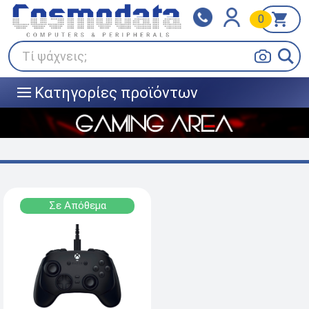
0
Klarna
BOX NOW
Πληρώστε σε 3
24/7 σε όλη την Ελλάδα!
άτοκες δόσεις
Τί ψάχνεις;
Κατηγορίες προϊόντων
|||
Σε Απόθεμα