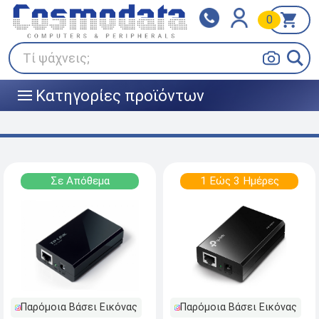
0
Klarna
BOX NOW
Πληρώστε σε 3
24/7 σε όλη την Ελλάδα!
άτοκες δόσεις
Τί ψάχνεις;
Κατηγορίες προϊόντων
|||
Σε Απόθεμα
1 Εώς 3 Ημέρες
Παρόμοια Βάσει Εικόνας
Παρόμοια Βάσει Εικόνας