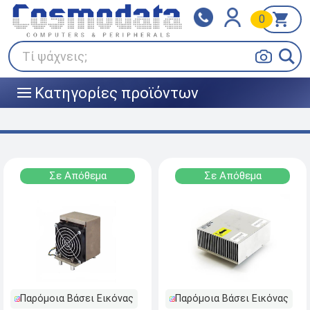
0
Klarna
BOX NOW
Πληρώστε σε 3
24/7 σε όλη την Ελλάδα!
άτοκες δόσεις
Τί ψάχνεις;
Κατηγορίες προϊόντων
|||
Σε Απόθεμα
Σε Απόθεμα
Παρόμοια Βάσει Εικόνας
Παρόμοια Βάσει Εικόνας