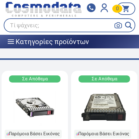
0
Klarna
BOX NOW
Πληρώστε σε 3
24/7 σε όλη την Ελλάδα!
άτοκες δόσεις
Τί ψάχνεις;
Κατηγορίες προϊόντων
|||
Σε Απόθεμα
Σε Απόθεμα
Παρόμοια Βάσει Εικόνας
Παρόμοια Βάσει Εικόνας