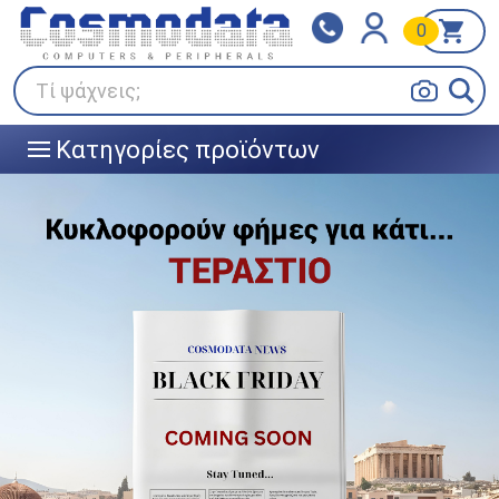
0
Klarna
BOX NOW
Πληρώστε σε 3
24/7 σε όλη την Ελλάδα!
άτοκες δόσεις
Τί ψάχνεις;
Κατηγορίες προϊόντων
|||