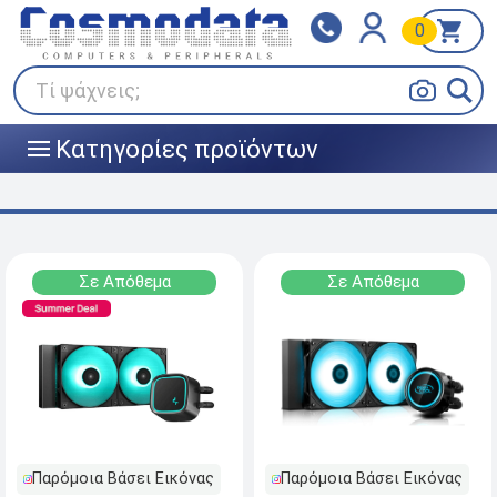
0
Klarna
BOX NOW
Πληρώστε σε 3
24/7 σε όλη την Ελλάδα!
άτοκες δόσεις
Τί ψάχνεις;
Κατηγορίες προϊόντων
|||
Σε Απόθεμα
Σε Απόθεμα
Παρόμοια Βάσει Εικόνας
Παρόμοια Βάσει Εικόνας