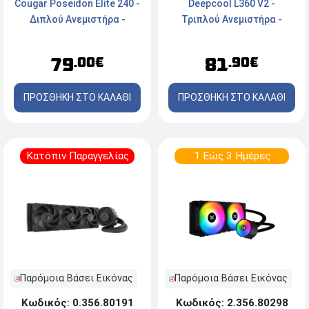
Cougar Poseidon Elite 240 -
Deepcool L360 V2 -
Διπλού Ανεμιστήρα -
Τριπλού Ανεμιστήρα -
Socket Intel & AMD - ARGB -
Socket
White
LGA1851/1700/1200/1151/115
79
81
.00€
.90€
- AM5/AM4 - Μαύρο
ΠΡΟΣΘΗΚΗ ΣΤΟ ΚΑΛΑΘΙ
ΠΡΟΣΘΗΚΗ ΣΤΟ ΚΑΛΑΘΙ
Κατόπιν Παραγγελίας
1 Εώς 3 Ημέρες
Παρόμοια Βάσει Εικόνας
Παρόμοια Βάσει Εικόνας
Κωδικός: 0.356.80191
Κωδικός: 2.356.80298