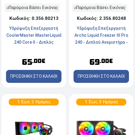
Παρόμοια Βάσει Εικόνας
Παρόμοια Βάσει Εικόνας
Κωδικός: 0.356.80213
Κωδικός: 2.356.80248
Υδρόψυξη Επεξεργαστή
Υδρόψυξη Επεξεργαστή
CoolerMaster MasterLiquid
Arctic Liquid Freezer III Pro
240 Core II - Διπλός
240 - Διπλού Ανεμιστήρα -
Ανεμιστήρας - Socket Intel,
Socket
AMD - ARGB
AM5/AM4/1700/1851 -
65
69
.00€
.00€
Black
ΠΡΟΣΘΗΚΗ ΣΤΟ ΚΑΛΑΘΙ
ΠΡΟΣΘΗΚΗ ΣΤΟ ΚΑΛΑΘΙ
1 Εώς 3 Ημέρες
1 Εώς 3 Ημέρες