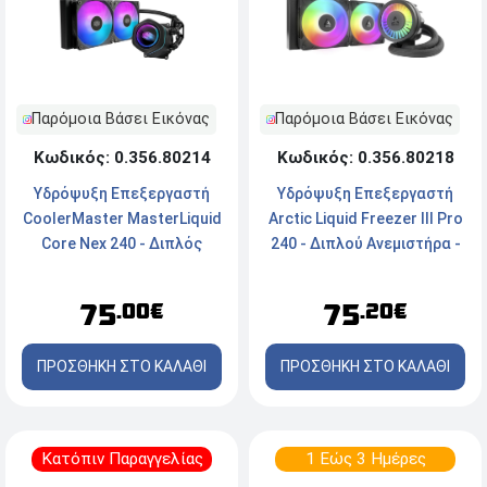
Παρόμοια Βάσει Εικόνας
Παρόμοια Βάσει Εικόνας
Κωδικός: 0.356.80214
Κωδικός: 0.356.80218
Υδρόψυξη Επεξεργαστή
Υδρόψυξη Επεξεργαστή
CoolerMaster MasterLiquid
Arctic Liquid Freezer III Pro
Core Nex 240 - Διπλός
240 - Διπλού Ανεμιστήρα -
Ανεμιστήρας - Socket Intel,
Socket
AMD - ARGB
AM5/AM4/1700/1851 -
75
75
.00€
.20€
ARGB
ΠΡΟΣΘΗΚΗ ΣΤΟ ΚΑΛΑΘΙ
ΠΡΟΣΘΗΚΗ ΣΤΟ ΚΑΛΑΘΙ
Κατόπιν Παραγγελίας
1 Εώς 3 Ημέρες