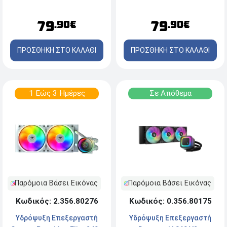
LGA1851/1700/1200/1151/1150/1155/AM5/AM4
Socket
LGA1851/1700/AM5/AM4 -
79
79
.90€
.90€
ARGB - White
ΠΡΟΣΘΗΚΗ ΣΤΟ ΚΑΛΑΘΙ
ΠΡΟΣΘΗΚΗ ΣΤΟ ΚΑΛΑΘΙ
1 Εώς 3 Ημέρες
Σε Απόθεμα
Παρόμοια Βάσει Εικόνας
Παρόμοια Βάσει Εικόνας
Κωδικός: 2.356.80276
Κωδικός: 0.356.80175
Υδρόψυξη Επεξεργαστή
Υδρόψυξη Επεξεργαστή