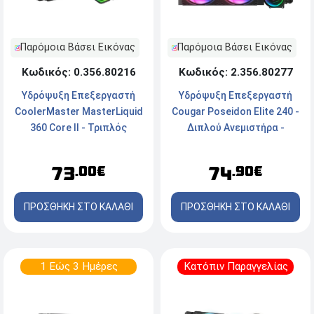
Παρόμοια Βάσει Εικόνας
Παρόμοια Βάσει Εικόνας
Κωδικός: 0.356.80216
Κωδικός: 2.356.80277
Υδρόψυξη Επεξεργαστή
Υδρόψυξη Επεξεργαστή
CoolerMaster MasterLiquid
Cougar Poseidon Elite 240 -
360 Core II - Τριπλός
Διπλού Ανεμιστήρα -
Ανεμιστήρας - Socket Intel,
Socket Intel & AMD - ARGB -
AMD - ARGB
Black
73
74
.00€
.90€
ΠΡΟΣΘΗΚΗ ΣΤΟ ΚΑΛΑΘΙ
ΠΡΟΣΘΗΚΗ ΣΤΟ ΚΑΛΑΘΙ
1 Εώς 3 Ημέρες
Κατόπιν Παραγγελίας