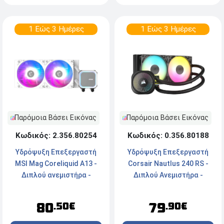
1 Εώς 3 Ημέρες
1 Εώς 3 Ημέρες
Παρόμοια Βάσει Εικόνας
Παρόμοια Βάσει Εικόνας
Κωδικός: 2.356.80254
Κωδικός: 0.356.80188
Υδρόψυξη Επεξεργαστή
Υδρόψυξη Επεξεργαστή
MSI Mag Coreliquid A13 -
Corsair Nautlus 240 RS -
Διπλού ανεμιστήρα -
Διπλού Ανεμιστήρα -
Socket
Socket
LGA1700/1851/AM5/AM4 -
LGA1851/1700/AM5/AM4 -
80
79
.50€
.90€
ARGB - White
ARGB