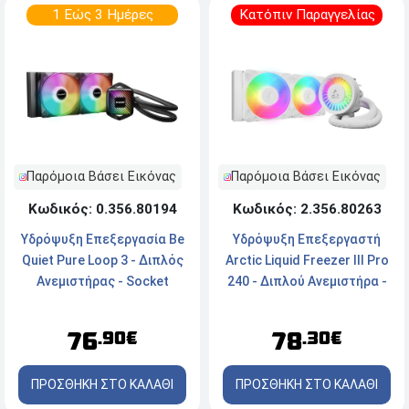
1 Εώς 3 Ημέρες
Κατόπιν Παραγγελίας
Παρόμοια Βάσει Εικόνας
Παρόμοια Βάσει Εικόνας
Κωδικός: 0.356.80194
Κωδικός: 2.356.80263
Yδρόψυξη Επεξεργασία Be
Υδρόψυξη Επεξεργαστή
Quiet Pure Loop 3 - Διπλός
Arctic Liquid Freezer III Pro
Ανεμιστήρας - Socket
240 - Διπλού Ανεμιστήρα -
LGA1851/1700/1200/1151/1150/1155/AM5/AM4
Socket
- ARGB
AM5/AM4/1700/1851 -
76
78
.90€
.30€
ARGB - White
ΠΡΟΣΘΗΚΗ ΣΤΟ ΚΑΛΑΘΙ
ΠΡΟΣΘΗΚΗ ΣΤΟ ΚΑΛΑΘΙ