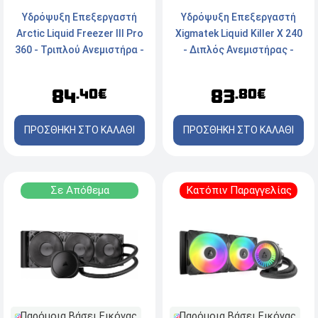
Υδρόψυξη Επεξεργαστή
Υδρόψυξη Επεξεργαστή
Arctic Liquid Freezer III Pro
Xigmatek Liquid Killer X 240
360 - Τριπλού Ανεμιστήρα -
- Διπλός Ανεμιστήρας -
Socket
Socket Intel, AMD - ARGB
AM5/AM4/1700/1851
84
83
.40€
.80€
ΠΡΟΣΘΗΚΗ ΣΤΟ ΚΑΛΑΘΙ
ΠΡΟΣΘΗΚΗ ΣΤΟ ΚΑΛΑΘΙ
Σε Απόθεμα
Κατόπιν Παραγγελίας
Παρόμοια Βάσει Εικόνας
Παρόμοια Βάσει Εικόνας