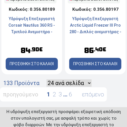
Κωδικός: 0.356.80197
Κωδικός: 0.356.80189
Υδρόψυξη Επεξεργαστή
Υδρόψυξη Επεξεργαστή
Arctic Liquid Freezer III Pro
Corsair Nautilus 360 RS -
280 - Διπλός ανεμιστήρας -
Τριπλού Ανεμιστήρα -
Socket
Socket
LGA1700/1851/AM4/AM5 -
LGA1851/1700/AM5/AM4
86
84
.40€
.90€
ARGB
ΠΡΟΣΘΗΚΗ ΣΤΟ ΚΑΛΑΘΙ
ΠΡΟΣΘΗΚΗ ΣΤΟ ΚΑΛΑΘΙ
133 Προϊόντα
προηγούμενο
1
2
3
…
6
επόμενο
Η υδρόψυξη επεξεργαστή προσφέρει εξαιρετική απόδοση
στον υπολογιστή σας, με ασφαλή τρόπο και χωρίς το
φόβο διαρροών. Με την υδρόψυξη επεξεργαστή το