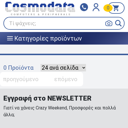
0
Klarna
BOX NOW
Πληρώστε σε 3
24/7 σε όλη την Ελλάδα!
άτοκες δόσεις
Τί ψάχνεις;
Κατηγορίες προϊόντων
|||
0 Προϊόντα
προηγούμενο
επόμενο
Εγγραφή στο NEWSLETTER
Γιατί να χάνεις Crazy Weekend, Προσφορές και πολλά
άλλα;