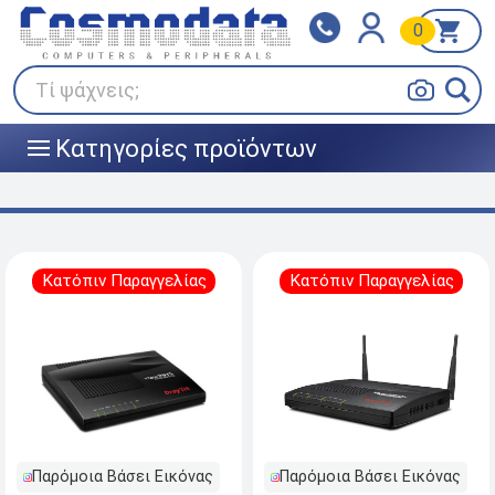
0
Klarna
BOX NOW
Πληρώστε σε 3
24/7 σε όλη την Ελλάδα!
άτοκες δόσεις
Τί ψάχνεις;
Κατηγορίες προϊόντων
|||
Κατόπιν Παραγγελίας
Κατόπιν Παραγγελίας
Παρόμοια Βάσει Εικόνας
Παρόμοια Βάσει Εικόνας