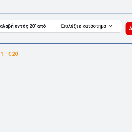
αλαβή εντός 20' από
Α