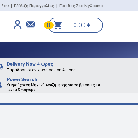
ο Σου
|
Εξέλιξη Παραγγελίας
|
Είσοδος Στο MyCosmo
0.00
€
0
Delivery Now 4 ώρες
Παράδοση στον χώρο σου σε 4 ώρες
PowerSearch
Υπερσύχρονη Μηχανή Αναζήτησης για να βρίσκεις τα
πάντα & γρήγορα.