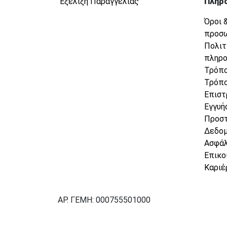
Εξέλιξη Παραγγελίας
Πληρ
Όροι 
προσ
Πολιτ
πληρ
Τρόπο
Τρόπο
Επιστ
Εγγυή
Προσ
Δεδο
Ασφάλ
Επικο
Καριέ
ΑΡ. ΓΕΜΗ: 000755501000