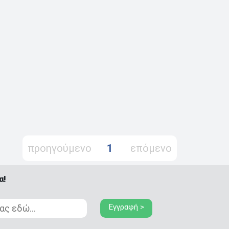
προηγούμενο
1
επόμενο
α!
Εγγραφή >