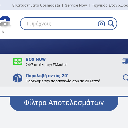
0
8 Καταστήματα Cosmodata
|
Service Now
|
Τεχνικός Στον Χώρ
Τί ψάχνεις;
BOX NOW
24/7 σε όλη την Ελλάδα!
Παραλαβή εντός 20'
Παρέλαβε την παραγγελία σου σε 20 λεπτά
Φίλτρα Αποτελεσμάτων