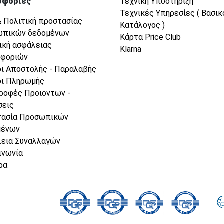
οφορίες
Τεχνική Υποστήριξη
Τεχνικές Υπηρεσίες ( Βασικ
& Πολιτική προστασίας
Κατάλογος )
ωπικών δεδομένων
Κάρτα Price Club
ική ασφάλειας
Klarna
οφοριών
ι Αποστολής - Παραλαβής
ι Πληρωμής
ροφές Προιοντων -
σεις
τασία Προσωπικών
μένων
εια Συναλλαγών
ινωνία
ρα