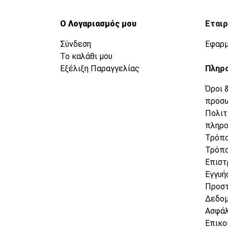
Ο Λογαριασμός μου
Εταιρ
Σύνδεση
Εφαρμ
Το καλάθι μου
Εξέλιξη Παραγγελίας
Πληρ
Όροι 
προσ
Πολιτ
πληρ
Τρόπο
Τρόπο
Επιστ
Εγγυή
Προσ
Δεδο
Ασφάλ
Επικο