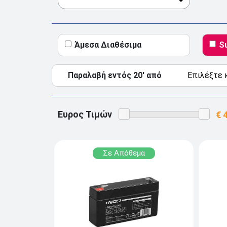
Άμεσα Διαθέσιμα
S
Παραλαβή εντός 20' από
Ευρος Τιμών
Σε Απόθεμα