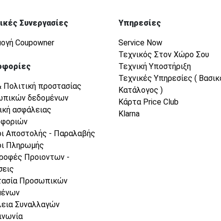
ικές Συνεργασίες
Υπηρεσίες
ογή Coupowner
Service Now
Τεχνικός Στον Χώρο Σου
οφορίες
Τεχνική Υποστήριξη
Τεχνικές Υπηρεσίες ( Βασικ
& Πολιτική προστασίας
Κατάλογος )
ωπικών δεδομένων
Κάρτα Price Club
ική ασφάλειας
Klarna
οφοριών
ι Αποστολής - Παραλαβής
ι Πληρωμής
ροφές Προιοντων -
σεις
τασία Προσωπικών
μένων
εια Συναλλαγών
ινωνία