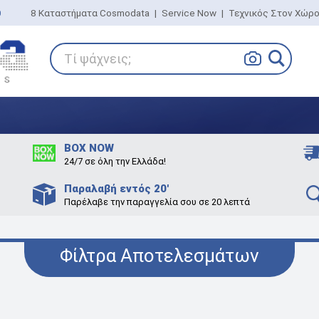
0
8 Καταστήματα Cosmodata
|
Service Now
|
Τεχνικός Στον Χώρ
Τί ψάχνεις;
BOX NOW
24/7 σε όλη την Ελλάδα!
Παραλαβή εντός 20'
Παρέλαβε την παραγγελία σου σε 20 λεπτά
Φίλτρα Αποτελεσμάτων