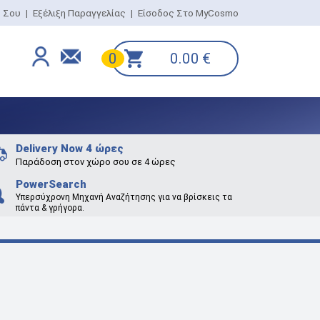
ο Σου
|
Εξέλιξη Παραγγελίας
|
Είσοδος Στο MyCosmo
0.00
€
0
Delivery Now 4 ώρες
Παράδοση στον χώρο σου σε 4 ώρες
PowerSearch
Υπερσύχρονη Μηχανή Αναζήτησης για να βρίσκεις τα
πάντα & γρήγορα.