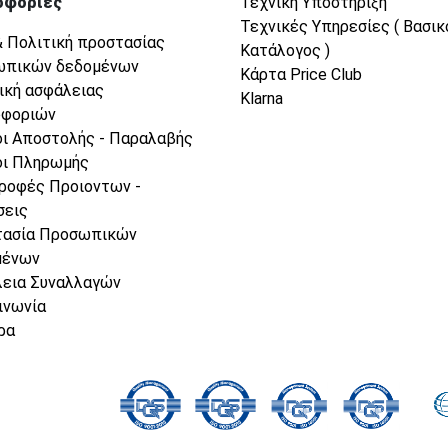
οφορίες
Τεχνική Υποστήριξη
Τεχνικές Υπηρεσίες ( Βασικ
& Πολιτική προστασίας
Κατάλογος )
ωπικών δεδομένων
Κάρτα Price Club
ική ασφάλειας
Klarna
οφοριών
ι Αποστολής - Παραλαβής
ι Πληρωμής
ροφές Προιοντων -
σεις
τασία Προσωπικών
μένων
εια Συναλλαγών
ινωνία
ρα