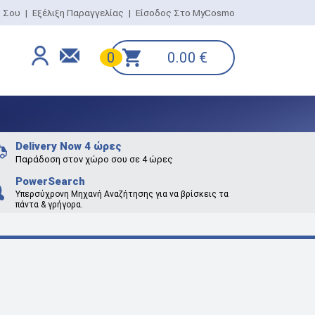
ο Σου
|
Εξέλιξη Παραγγελίας
|
Είσοδος Στο MyCosmo
0.00
€
0
Delivery Now 4 ώρες
Παράδοση στον χώρο σου σε 4 ώρες
PowerSearch
Υπερσύχρονη Μηχανή Αναζήτησης για να βρίσκεις τα
πάντα & γρήγορα.