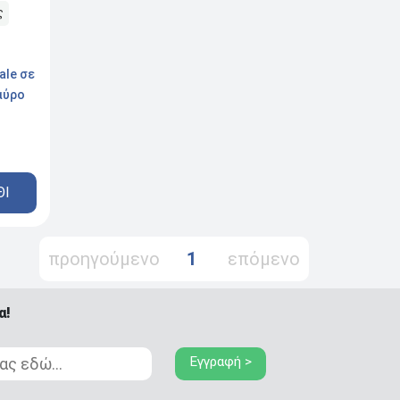
ς
ale σε
αύρο
ΘΙ
προηγούμενο
1
επόμενο
α!
Εγγραφή >