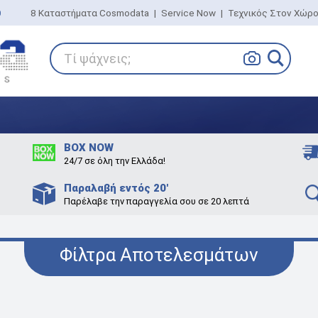
0
8 Καταστήματα Cosmodata
|
Service Now
|
Τεχνικός Στον Χώρ
Τί ψάχνεις;
BOX NOW
24/7 σε όλη την Ελλάδα!
Παραλαβή εντός 20'
Παρέλαβε την παραγγελία σου σε 20 λεπτά
Φίλτρα Αποτελεσμάτων