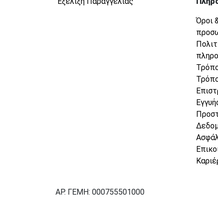
Εξέλιξη Παραγγελίας
Πληρ
Όροι 
προσ
Πολιτ
πληρ
Τρόπο
Τρόπο
Επιστ
Εγγυή
Προσ
Δεδο
Ασφάλ
Επικο
Καριέ
ΑΡ. ΓΕΜΗ: 000755501000