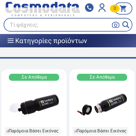
0
Klarna
BOX NOW
Πληρώστε σε 3
24/7 σε όλη την Ελλάδα!
άτοκες δόσεις
Τί ψάχνεις;
Κατηγορίες προϊόντων
|||
Σε Απόθεμα
Σε Απόθεμα
Παρόμοια Βάσει Εικόνας
Παρόμοια Βάσει Εικόνας