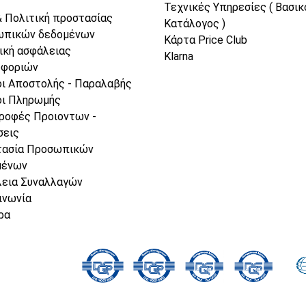
Τεχνικές Υπηρεσίες ( Βασικ
& Πολιτική προστασίας
Κατάλογος )
ωπικών δεδομένων
Κάρτα Price Club
ική ασφάλειας
Klarna
οφοριών
ι Αποστολής - Παραλαβής
ι Πληρωμής
ροφές Προιοντων -
σεις
τασία Προσωπικών
μένων
εια Συναλλαγών
ινωνία
ρα