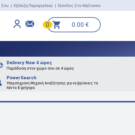
ο Σου
|
Εξέλιξη Παραγγελίας
|
Είσοδος Στο MyCosmo
0.00
€
0
Delivery Now 4 ώρες
Παράδοση στον χώρο σου σε 4 ώρες
PowerSearch
Υπερσύχρονη Μηχανή Αναζήτησης για να βρίσκεις τα
πάντα & γρήγορα.