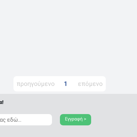
προηγούμενο
1
επόμενο
α!
Εγγραφή >