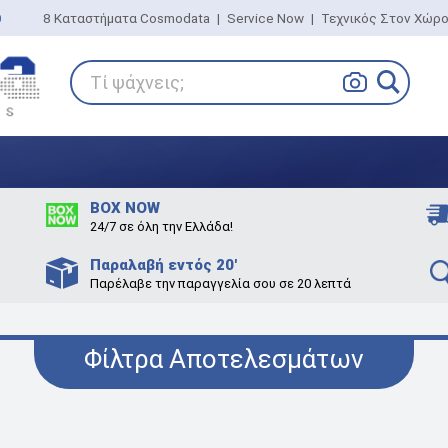
0
8 Καταστήματα Cosmodata
|
Service Now
|
Τεχνικός Στον Χώρ
Τί ψάχνεις;
BOX NOW
24/7 σε όλη την Ελλάδα!
Παραλαβή εντός 20'
Παρέλαβε την παραγγελία σου σε 20 λεπτά
Φίλτρα Αποτελεσμάτων