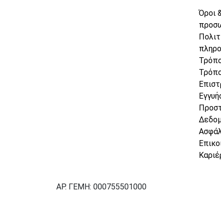
Όροι 
προσ
Πολιτ
πληρ
Τρόπο
Τρόπο
Επιστ
Εγγυή
Προσ
Δεδο
Ασφάλ
Επικο
Καριέ
ΑΡ. ΓΕΜΗ: 000755501000