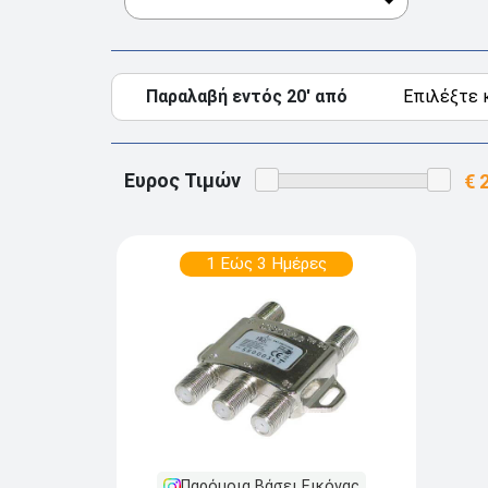
Παραλαβή εντός 20' από
Ευρος Τιμών
1 Εώς 3 Ημέρες
Παρόμοια Βάσει Εικόνας