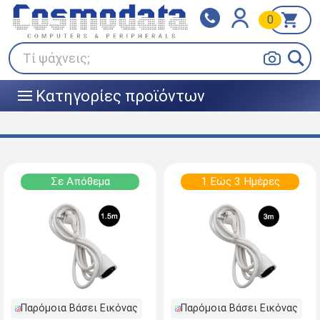
0
Klarna
BOX NOW
Πληρώστε σε 3
24/7 σε όλη την Ελλάδα!
άτοκες δόσεις
Τί ψάχνεις;
Κατηγορίες προϊόντων
|||
Σε Απόθεμα
1 Εώς 3 Ημέρες
Παρόμοια Βάσει Εικόνας
Παρόμοια Βάσει Εικόνας