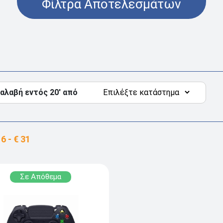
Φίλτρα Αποτελεσμάτων
αλαβή εντός 20' από
Σε Απόθεμα