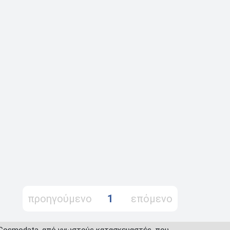
προηγούμενο
1
επόμενο
 Cosmodata, από γνωστούς κατασκευαστές, που