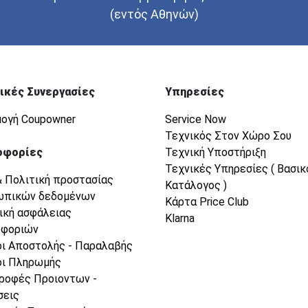
(εντός Αθηνών)
ικές Συνεργασίες
Υπηρεσίες
ογή Coupowner
Service Now
Τεχνικός Στον Χώρο Σου
οφορίες
Τεχνική Υποστήριξη
Τεχνικές Υπηρεσίες ( Βασικ
& Πολιτική προστασίας
Κατάλογος )
ωπικών δεδομένων
Κάρτα Price Club
ική ασφάλειας
Klarna
οφοριών
ι Αποστολής - Παραλαβής
ι Πληρωμής
ροφές Προιοντων -
σεις