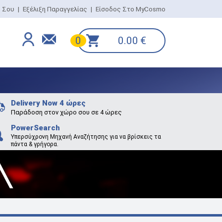
ο Σου
|
Εξέλιξη Παραγγελίας
|
Είσοδος Στο MyCosmo
0.00
€
0
Delivery Now 4 ώρες
Παράδοση στον χώρο σου σε 4 ώρες
PowerSearch
Υπερσύχρονη Μηχανή Αναζήτησης για να βρίσκεις τα
πάντα & γρήγορα.