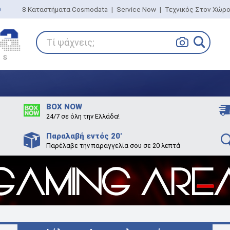
0
8 Καταστήματα Cosmodata
|
Service Now
|
Τεχνικός Στον Χώρ
Τί ψάχνεις;
BOX NOW
24/7 σε όλη την Ελλάδα!
Παραλαβή εντός 20'
Παρέλαβε την παραγγελία σου σε 20 λεπτά