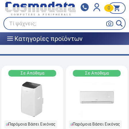
0
Klarna
BOX NOW
Πληρώστε σε 3
24/7 σε όλη την Ελλάδα!
άτοκες δόσεις
Τί ψάχνεις;
Κατηγορίες προϊόντων
|||
Σε Απόθεμα
Σε Απόθεμα
Παρόμοια Βάσει Εικόνας
Παρόμοια Βάσει Εικόνας