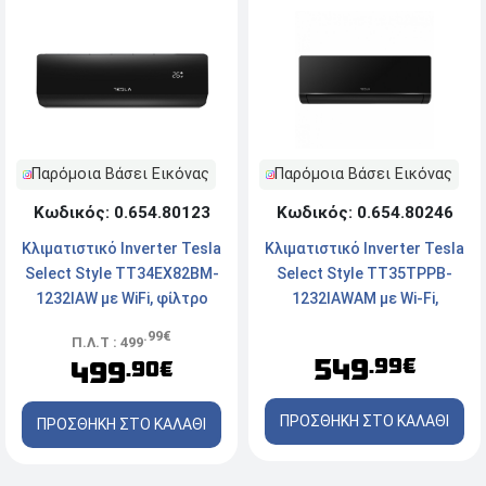
Παρόμοια Βάσει Εικόνας
Παρόμοια Βάσει Εικόνας
Κωδικός: 0.654.80246
Κωδικός: 0.654.80123
Κλιματιστικό Inverter Tesla
Κλιματιστικό Inverter Tesla
Select Style TT35TPPB-
Select Style TT34EX82BM-
1232IAWAM με Wi-Fi,
1232IAW με WiFi, φίλτρο
τεχνολογία AI, απόδοση
ionizer, απόδοση 12.000
.99€
Π.Λ.Τ : 499
12000 Btu και ενεργειακή
Btu και ενεργειακή κλάση
549
.99€
499
.90€
κλάση A++/A+++ - Black
A++ / A+++
ΠΡΟΣΘΗΚΗ ΣΤΟ ΚΑΛΑΘΙ
ΠΡΟΣΘΗΚΗ ΣΤΟ ΚΑΛΑΘΙ