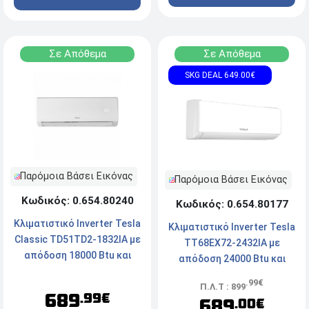
Σε Απόθεμα
Σε Απόθεμα
SKG DEAL 649.00€
Παρόμοια Βάσει Εικόνας
Παρόμοια Βάσει Εικόνας
Κωδικός: 0.654.80240
Κωδικός: 0.654.80177
Κλιματιστικό Inverter Tesla
Κλιματιστικό Inverter Tesla
Classic TD51TD2-1832IA με
TT68EX72-2432IA με
απόδοση 18000 Btu και
απόδοση 24000 Btu και
Ενεργειακή Κλάση
Ενεργειακή Κλάση
.99€
A++/A+++
Π.Λ.Τ : 899
A++/A+++
689
.99€
689
.00€