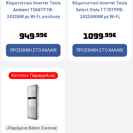
Κλιματιστικό Inverter Tesla
Κλιματιστικό Inverter Tesla
Ambient TD68TP1W-
Select Style TT70TPPB-
2432IAW με Wi-Fi, απόδοση
2432IAWAM με Wi-Fi,
24000 Btu και Ενεργειακή
τεχνολογία AI, απόδοση
Κλάση A++/A+++
24000 Btu και ενεργειακή
949
1099
.99€
.99€
κλάση A++/A+++ - Black
ΠΡΟΣΘΗΚΗ ΣΤΟ ΚΑΛΑΘΙ
ΠΡΟΣΘΗΚΗ ΣΤΟ ΚΑΛΑΘΙ
Κατόπιν Παραγγελίας
Παρόμοια Βάσει Εικόνας