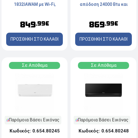
1832IAWAM με Wi-Fi,
απόδοση 24000 Btu και
τεχνολογία AI, απόδοση
Ενεργειακή Κλάση
18000 Btu και ενεργειακή
A++/A+++
849
869
.99€
.99€
κλάση A++/A+++ - Black
ΠΡΟΣΘΗΚΗ ΣΤΟ ΚΑΛΑΘΙ
ΠΡΟΣΘΗΚΗ ΣΤΟ ΚΑΛΑΘΙ
Σε Απόθεμα
Σε Απόθεμα
Παρόμοια Βάσει Εικόνας
Παρόμοια Βάσει Εικόνας
Κωδικός: 0.654.80245
Κωδικός: 0.654.80248