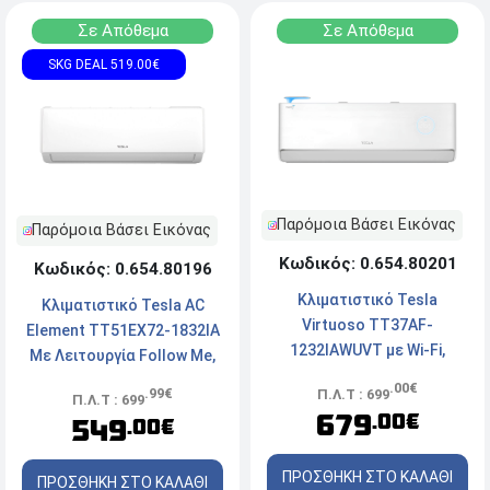
Σε Απόθεμα
Σε Απόθεμα
SKG DEAL 519.00€
Παρόμοια Βάσει Εικόνας
Παρόμοια Βάσει Εικόνας
Κωδικός: 0.654.80201
Κωδικός: 0.654.80196
Κλιματιστικό Tesla
Κλιματιστικό Tesla AC
Virtuoso TT37AF-
Element TT51EX72-1832IA
1232IAWUVT με Wi-Fi,
Με Λειτουργία Follow Me,
απόδοση 12.000 Btu και
απόδοση 18.000 Btu και
.00€
.99€
Π.Λ.Τ : 699
Π.Λ.Τ : 699
ενεργειακή κλάση Α+++ /
Ενεργειακή Κλάση Α++ /
679
.00€
549
.00€
Α+++
Α+++
ΠΡΟΣΘΗΚΗ ΣΤΟ ΚΑΛΑΘΙ
ΠΡΟΣΘΗΚΗ ΣΤΟ ΚΑΛΑΘΙ