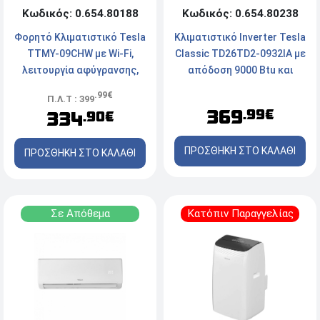
Κωδικός: 0.654.80188
Κωδικός: 0.654.80238
Φορητό Κλιματιστικό Tesla
Κλιματιστικό Inverter Tesla
TTMY-09CHW με Wi-Fi,
Classic TD26TD2-0932IA με
λειτουργία αφύγρανσης,
απόδοση 9000 Btu και
απόδοση 9.000 Btu και
Ενεργειακή Κλάση
.99€
Π.Λ.Τ : 399
ενεργειακή κλάση A/A++
A++/A+++
369
.99€
334
.90€
ΠΡΟΣΘΗΚΗ ΣΤΟ ΚΑΛΑΘΙ
ΠΡΟΣΘΗΚΗ ΣΤΟ ΚΑΛΑΘΙ
Σε Απόθεμα
Κατόπιν Παραγγελίας