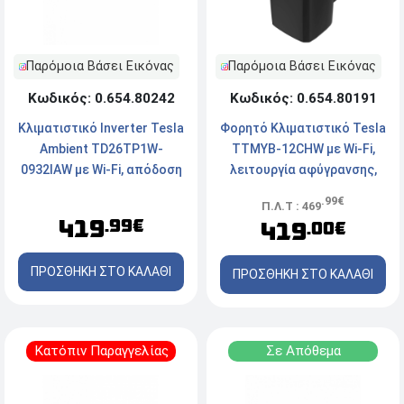
Παρόμοια Βάσει Εικόνας
Παρόμοια Βάσει Εικόνας
Κωδικός: 0.654.80242
Κωδικός: 0.654.80191
Κλιματιστικό Inverter Tesla
Φορητό Κλιματιστικό Tesla
Ambient TD26TP1W-
TTMYB-12CHW με Wi-Fi,
0932IAW με Wi-Fi, απόδοση
λειτουργία αφύγρανσης,
9000 Btu και Ενεργειακή
απόδοση 12.000 Btu και
.99€
Π.Λ.Τ : 469
Κλάση A++/A+++
ενεργειακή κλάση A/A+
419
.99€
419
.00€
ΠΡΟΣΘΗΚΗ ΣΤΟ ΚΑΛΑΘΙ
ΠΡΟΣΘΗΚΗ ΣΤΟ ΚΑΛΑΘΙ
Κατόπιν Παραγγελίας
Σε Απόθεμα