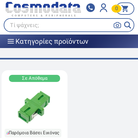
0
Klarna
BOX NOW
Πληρώστε σε 3
24/7 σε όλη την Ελλάδα!
άτοκες δόσεις
Τί ψάχνεις;
Κατηγορίες προϊόντων
|||
Σε Απόθεμα
Παρόμοια Βάσει Εικόνας