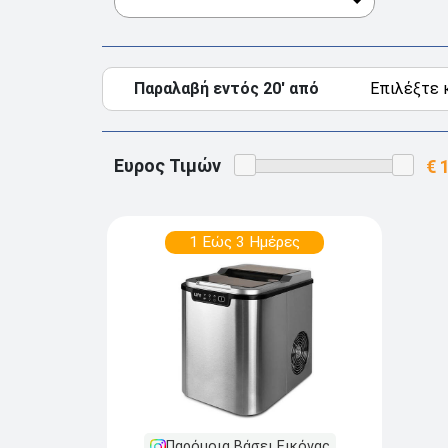
Παραλαβή εντός 20' από
Ευρος Τιμών
1 Εώς 3 Ημέρες
Παρόμοια Βάσει Εικόνας