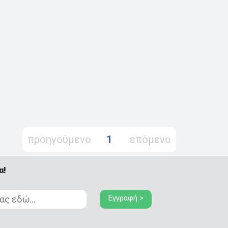
προηγούμενο
1
επόμενο
α!
Εγγραφή >