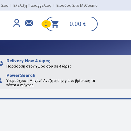
ο Σου
|
Εξέλιξη Παραγγελίας
|
Είσοδος Στο MyCosmo
0.00
€
0
Delivery Now 4 ώρες
Παράδοση στον χώρο σου σε 4 ώρες
PowerSearch
Υπερσύχρονη Μηχανή Αναζήτησης για να βρίσκεις τα
πάντα & γρήγορα.