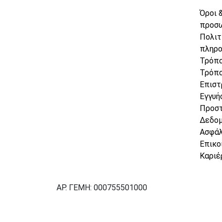
Όροι 
προσ
Πολιτ
πληρ
Τρόπο
Τρόπο
Επιστ
Εγγυή
Προσ
Δεδο
Ασφάλ
Επικο
Καριέ
ΑΡ. ΓΕΜΗ: 000755501000