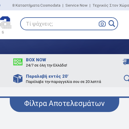
0
8 Καταστήματα Cosmodata
|
Service Now
|
Τεχνικός Στον Χώρ
Τί ψάχνεις;
BOX NOW
24/7 σε όλη την Ελλάδα!
Παραλαβή εντός 20'
Παρέλαβε την παραγγελία σου σε 20 λεπτά
Φίλτρα Αποτελεσμάτων