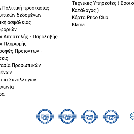
Τεχνικές Υπηρεσίες ( Βασικ
& Πολιτική προστασίας
Κατάλογος )
ωπικών δεδομένων
Κάρτα Price Club
ική ασφάλειας
Klarna
οφοριών
ι Αποστολής - Παραλαβής
ι Πληρωμής
ροφές Προιοντων -
σεις
τασία Προσωπικών
μένων
εια Συναλλαγών
ινωνία
ρα