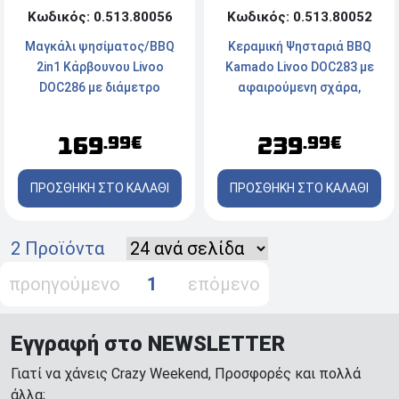
Κωδικός: 0.513.80056
Κωδικός: 0.513.80052
Μαγκάλι ψησίματος/BBQ
Κεραμική Ψησταριά BBQ
2in1 Κάρβουνου Livoo
Kamado Livoo DOC283 με
DOC286 με διάμετρο
αφαιρούμενη σχάρα,
59,5cm και σχάρα 47,5cm
θερμόμετρο και επιφάνεια
ψησίματος Ø 27 cm
169
239
.99€
.99€
ΠΡΟΣΘΗΚΗ ΣΤΟ ΚΑΛΑΘΙ
ΠΡΟΣΘΗΚΗ ΣΤΟ ΚΑΛΑΘΙ
2 Προϊόντα
προηγούμενο
1
επόμενο
Εγγραφή στο NEWSLETTER
Γιατί να χάνεις Crazy Weekend, Προσφορές και πολλά
άλλα;