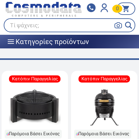
0
Klarna
BOX NOW
Πληρώστε σε 3
24/7 σε όλη την Ελλάδα!
άτοκες δόσεις
Τί ψάχνεις;
Κατηγορίες προϊόντων
|||
Κατόπιν Παραγγελίας
Κατόπιν Παραγγελίας
Παρόμοια Βάσει Εικόνας
Παρόμοια Βάσει Εικόνας