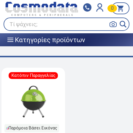
0
Klarna
BOX NOW
Πληρώστε σε 3
24/7 σε όλη την Ελλάδα!
άτοκες δόσεις
Τί ψάχνεις;
Κατηγορίες προϊόντων
|||
Κατόπιν Παραγγελίας
Παρόμοια Βάσει Εικόνας