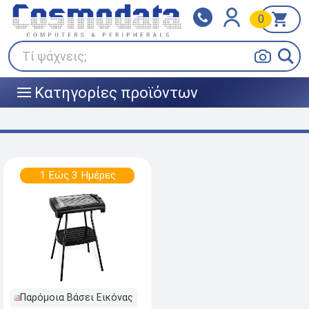
0
Klarna
BOX NOW
Πληρώστε σε 3
24/7 σε όλη την Ελλάδα!
άτοκες δόσεις
Τί ψάχνεις;
Κατηγορίες προϊόντων
|||
1 Εώς 3 Ημέρες
Παρόμοια Βάσει Εικόνας