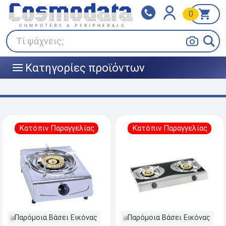
0
Klarna
BOX NOW
Πληρώστε σε 3
24/7 σε όλη την Ελλάδα!
άτοκες δόσεις
Τί ψάχνεις;
Κατηγορίες προϊόντων
|||
Κατόπιν Παραγγελίας
Κατόπιν Παραγγελίας
Παρόμοια Βάσει Εικόνας
Παρόμοια Βάσει Εικόνας