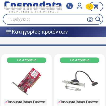
0
Klarna
BOX NOW
Πληρώστε σε 3
24/7 σε όλη την Ελλάδα!
άτοκες δόσεις
Τί ψάχνεις;
Κατηγορίες προϊόντων
|||
Σε Απόθεμα
Σε Απόθεμα
Παρόμοια Βάσει Εικόνας
Παρόμοια Βάσει Εικόνας