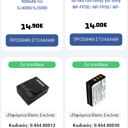
αντικατάστασης για Sony
900mAh for
NP-FP30 / NP-FP50 / NP-
SJ4000/SJ5000
FP51 / NP-FP60 / NP-FP70 /
NP-FP71 / NP-FP90 / NP-
14
.00€
14
.90€
FP91 500mah 3.6wh
ΠΡΟΣΘΗΚΗ ΣΤΟ ΚΑΛΑΘΙ
ΠΡΟΣΘΗΚΗ ΣΤΟ ΚΑΛΑΘΙ
Σε Απόθεμα
Σε Απόθεμα
Παρόμοια Βάσει Εικόνας
Παρόμοια Βάσει Εικόνας
Κωδικός: 0.454.80012
Κωδικός: 0.454.80030