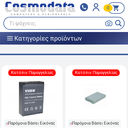
0
Klarna
BOX NOW
Πληρώστε σε 3
24/7 σε όλη την Ελλάδα!
άτοκες δόσεις
Τί ψάχνεις;
Κατηγορίες προϊόντων
|||
Κατόπιν Παραγγελίας
Κατόπιν Παραγγελίας
Παρόμοια Βάσει Εικόνας
Παρόμοια Βάσει Εικόνας