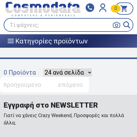
0
Klarna
BOX NOW
Πληρώστε σε 3
24/7 σε όλη την Ελλάδα!
άτοκες δόσεις
Τί ψάχνεις;
Κατηγορίες προϊόντων
|||
0 Προϊόντα
προηγούμενο
επόμενο
Εγγραφή στο NEWSLETTER
Γιατί να χάνεις Crazy Weekend, Προσφορές και πολλά
άλλα;