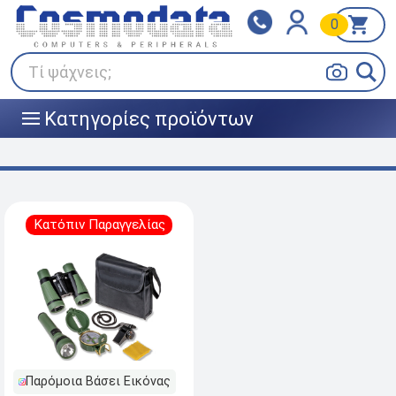
0
Klarna
BOX NOW
Πληρώστε σε 3
24/7 σε όλη την Ελλάδα!
άτοκες δόσεις
Τί ψάχνεις;
Κατηγορίες προϊόντων
|||
Κατόπιν Παραγγελίας
Παρόμοια Βάσει Εικόνας