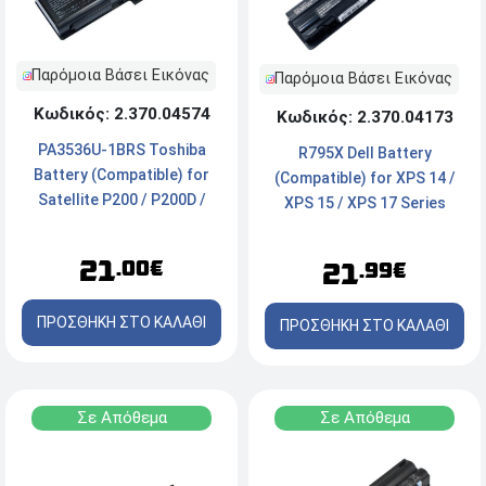
Παρόμοια Βάσει Εικόνας
Παρόμοια Βάσει Εικόνας
Κωδικός: 2.370.04574
Κωδικός: 2.370.04173
PA3536U-1BRS Toshiba
R795X Dell Battery
Battery (Compatible) for
(Compatible) for XPS 14 /
Satellite P200 / P200D /
XPS 15 / XPS 17 Series
P205 / P205D / P300 /
11.1v 4400mAh 48Wh
P300D / P305 / P305D /X200
21
.00€
21
.99€
/ X205 / L350 4400mAh
10.8v
ΠΡΟΣΘΗΚΗ ΣΤΟ ΚΑΛΑΘΙ
ΠΡΟΣΘΗΚΗ ΣΤΟ ΚΑΛΑΘΙ
Σε Απόθεμα
Σε Απόθεμα