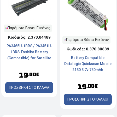
Παρόμοια Βάσει Εικόνας
Κωδικός: 2.370.04489
Παρόμοια Βάσει Εικόνας
PA3465U-1BRS / PA3451U-
Κωδικός: 0.370.80639
1BRS Toshiba Battery
Battery Compatible
(Compatible) for Satellite
Datalogic Quickscan Mobile
A100/A105/A110/A135/M70/M45/M105
2130 3.7v 750mAh
Series 14.4v 2200mAh
19
.00€
19
.00€
ΠΡΟΣΘΗΚΗ ΣΤΟ ΚΑΛΑΘΙ
ΠΡΟΣΘΗΚΗ ΣΤΟ ΚΑΛΑΘΙ