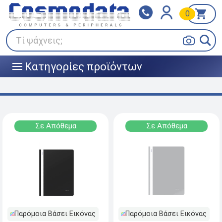
0
Klarna
BOX NOW
Πληρώστε σε 3
24/7 σε όλη την Ελλάδα!
άτοκες δόσεις
Τί ψάχνεις;
Κατηγορίες προϊόντων
|||
Σε Απόθεμα
Σε Απόθεμα
Παρόμοια Βάσει Εικόνας
Παρόμοια Βάσει Εικόνας